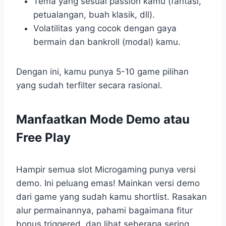
Tema yang sesuai passion kamu (fantasi,
petualangan, buah klasik, dll).
Volatilitas yang cocok dengan gaya
bermain dan bankroll (modal) kamu.
Dengan ini, kamu punya 5-10 game pilihan
yang sudah terfilter secara rasional.
Manfaatkan Mode Demo atau
Free Play
Hampir semua slot Microgaming punya versi
demo. Ini peluang emas! Mainkan versi demo
dari game yang sudah kamu shortlist. Rasakan
alur permainannya, pahami bagaimana fitur
bonus triggered, dan lihat seberapa sering