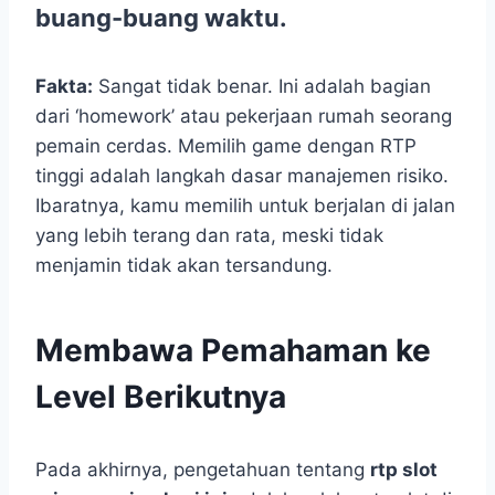
buang-buang waktu.
Fakta:
Sangat tidak benar. Ini adalah bagian
dari ‘homework’ atau pekerjaan rumah seorang
pemain cerdas. Memilih game dengan RTP
tinggi adalah langkah dasar manajemen risiko.
Ibaratnya, kamu memilih untuk berjalan di jalan
yang lebih terang dan rata, meski tidak
menjamin tidak akan tersandung.
Membawa Pemahaman ke
Level Berikutnya
Pada akhirnya, pengetahuan tentang
rtp slot