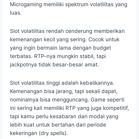
Microgaming memiliki spektrum volatilitas yang
luas.
Slot volatilitas rendah cenderung memberikan
kemenangan kecil yang sering. Cocok untuk
yang ingin bermain lama dengan budget
terbatas. RTP-nya mungkin stabil, tapi
jackpotnya tidak besar-besar amat.
Slot volatilitas tinggi adalah kebalikannya.
Kemenangan bisa jarang, tapi sekali dapat,
nominalnya bisa mengguncang. Game seperti
ini sering kali memiliki RTP yang juga kompetitif,
tapi kamu perlu kesabaran dan modal yang
lebih kuat untuk bertahan dari periode
kekeringan (dry spells).