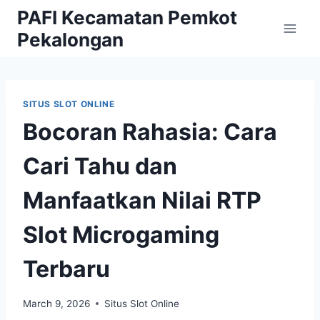
Skip
PAFI Kecamatan Pemkot
to
Pekalongan
content
SITUS SLOT ONLINE
Bocoran Rahasia: Cara
Cari Tahu dan
Manfaatkan Nilai RTP
Slot Microgaming
Terbaru
March 9, 2026
Situs Slot Online