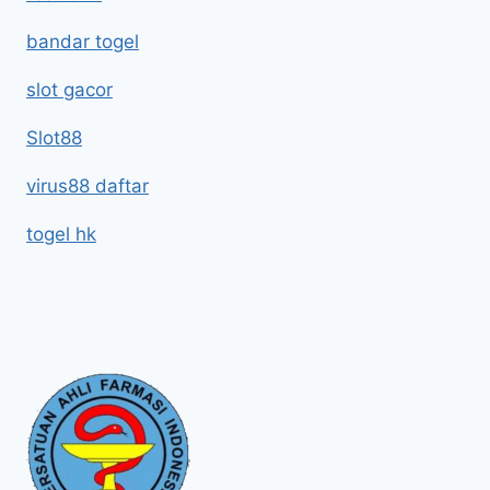
bandar togel
slot gacor
Slot88
virus88 daftar
togel hk