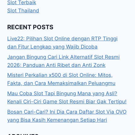
Slot Terbaik
Slot Thailand
RECENT POSTS
Live22: Pilihan Slot Online dengan RTP Tinggi
dan Fitur Lengkap yang Wajib Dicoba
Jangan Bingung Cari Link Alternatif Slot Resmi
2026: Panduan Anti Ribet dan Anti Zonk
Misteri Perkalian x500 di Slot Online: Mitos,
Fakta, dan Cara Memaksimalkan Peluangmu
Mau Coba Slot Tapi Bingung Mana yang Asli?
Kenali Ciri-Ciri Game Slot Resmi Biar Gak Tertipu!
Bosan Cari-Cari? Ini Dia Cara Daftar Slot Via OVO
yang Bisa Kasih Kemenangan Setiap Hari