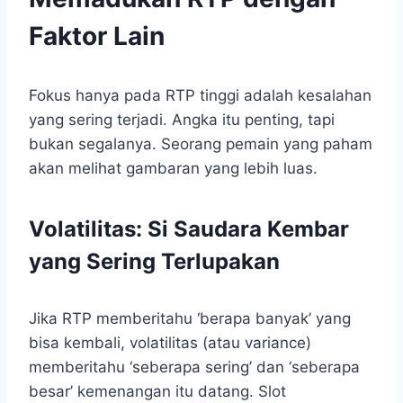
Faktor Lain
Fokus hanya pada RTP tinggi adalah kesalahan
yang sering terjadi. Angka itu penting, tapi
bukan segalanya. Seorang pemain yang paham
akan melihat gambaran yang lebih luas.
Volatilitas: Si Saudara Kembar
yang Sering Terlupakan
Jika RTP memberitahu ‘berapa banyak’ yang
bisa kembali, volatilitas (atau variance)
memberitahu ‘seberapa sering’ dan ‘seberapa
besar’ kemenangan itu datang. Slot