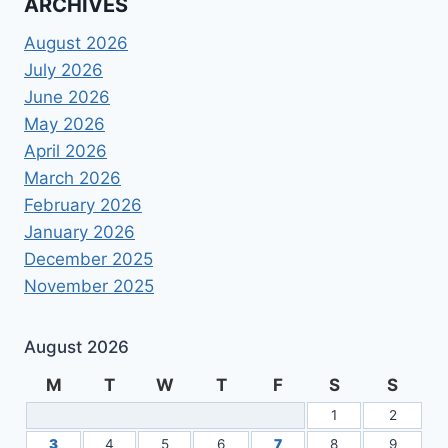
ARCHIVES
August 2026
July 2026
June 2026
May 2026
April 2026
March 2026
February 2026
January 2026
December 2025
November 2025
August 2026
M
T
W
T
F
S
S
1
2
3
4
5
6
7
8
9