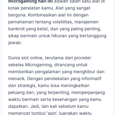
microgaming hari ini
adalah salah satu alat di
kotak peralatan kamu. Alat yang sangat
berguna. Kombinasikan alat ini dengan
pemahaman tentang volatilitas, manajemen
bankroll yang ketat, dan yang paling penting,
sikap bermain untuk hiburan yang bertanggung
jawab.
Dunia slot online, terutama dari provider
sekelas Microgaming, dirancang untuk
memberikan pengalaman yang menghibur dan
menarik. Dengan pendekatan yang informatif
dan strategis, kamu bisa meningkatkan
peluang dan, yang terpenting, memperpanjang
waktu bermain serta kesenangan yang kamu
dapatkan. Jadi, lain kali sebelum kamu
memencet tombol ‘spin’, luangkan waktu