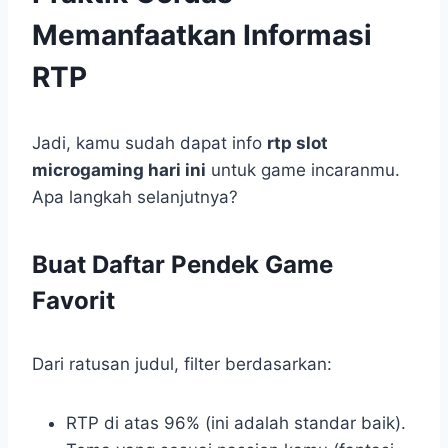
Memanfaatkan Informasi
RTP
Jadi, kamu sudah dapat info
rtp slot
microgaming hari ini
untuk game incaranmu.
Apa langkah selanjutnya?
Buat Daftar Pendek Game
Favorit
Dari ratusan judul, filter berdasarkan:
RTP di atas 96% (ini adalah standar baik).