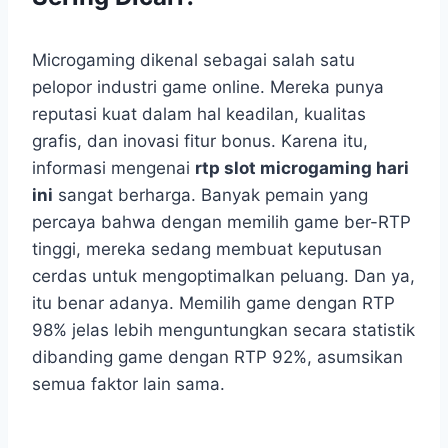
Microgaming dikenal sebagai salah satu
pelopor industri game online. Mereka punya
reputasi kuat dalam hal keadilan, kualitas
grafis, dan inovasi fitur bonus. Karena itu,
informasi mengenai
rtp slot microgaming hari
ini
sangat berharga. Banyak pemain yang
percaya bahwa dengan memilih game ber-RTP
tinggi, mereka sedang membuat keputusan
cerdas untuk mengoptimalkan peluang. Dan ya,
itu benar adanya. Memilih game dengan RTP
98% jelas lebih menguntungkan secara statistik
dibanding game dengan RTP 92%, asumsikan
semua faktor lain sama.