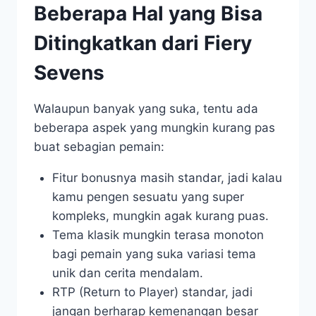
Beberapa Hal yang Bisa
Ditingkatkan dari Fiery
Sevens
Walaupun banyak yang suka, tentu ada
beberapa aspek yang mungkin kurang pas
buat sebagian pemain:
Fitur bonusnya masih standar, jadi kalau
kamu pengen sesuatu yang super
kompleks, mungkin agak kurang puas.
Tema klasik mungkin terasa monoton
bagi pemain yang suka variasi tema
unik dan cerita mendalam.
RTP (Return to Player) standar, jadi
jangan berharap kemenangan besar