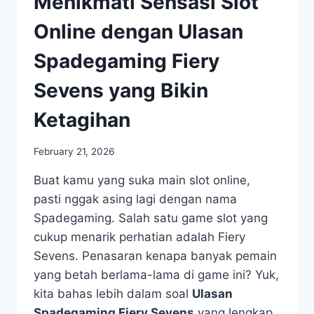
Menikmati Sensasi Slot
Online dengan Ulasan
Spadegaming Fiery
Sevens yang Bikin
Ketagihan
February 21, 2026
Buat kamu yang suka main slot online,
pasti nggak asing lagi dengan nama
Spadegaming. Salah satu game slot yang
cukup menarik perhatian adalah Fiery
Sevens. Penasaran kenapa banyak pemain
yang betah berlama-lama di game ini? Yuk,
kita bahas lebih dalam soal
Ulasan
Spadegaming Fiery Sevens
yang lengkap