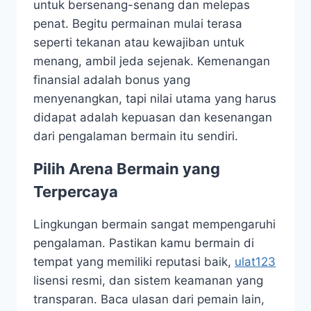
untuk bersenang-senang dan melepas
penat. Begitu permainan mulai terasa
seperti tekanan atau kewajiban untuk
menang, ambil jeda sejenak. Kemenangan
finansial adalah bonus yang
menyenangkan, tapi nilai utama yang harus
didapat adalah kepuasan dan kesenangan
dari pengalaman bermain itu sendiri.
Pilih Arena Bermain yang
Terpercaya
Lingkungan bermain sangat mempengaruhi
pengalaman. Pastikan kamu bermain di
tempat yang memiliki reputasi baik,
ulat123
lisensi resmi, dan sistem keamanan yang
transparan. Baca ulasan dari pemain lain,