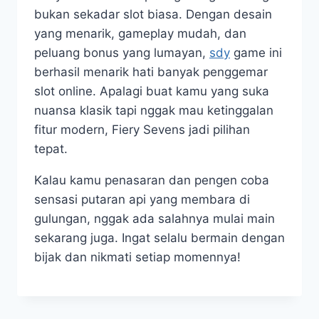
bukan sekadar slot biasa. Dengan desain
yang menarik, gameplay mudah, dan
peluang bonus yang lumayan,
sdy
game ini
berhasil menarik hati banyak penggemar
slot online. Apalagi buat kamu yang suka
nuansa klasik tapi nggak mau ketinggalan
fitur modern, Fiery Sevens jadi pilihan
tepat.
Kalau kamu penasaran dan pengen coba
sensasi putaran api yang membara di
gulungan, nggak ada salahnya mulai main
sekarang juga. Ingat selalu bermain dengan
bijak dan nikmati setiap momennya!