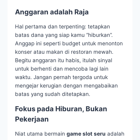
Anggaran adalah Raja
Hal pertama dan terpenting: tetapkan
batas dana yang siap kamu “hiburkan”.
Anggap ini seperti budget untuk menonton
konser atau makan di restoran mewah.
Begitu anggaran itu habis, itulah sinyal
untuk berhenti dan mencoba lagi lain
waktu. Jangan pernah tergoda untuk
mengejar kerugian dengan mengabaikan
batas yang sudah ditetapkan.
Fokus pada Hiburan, Bukan
Pekerjaan
Niat utama bermain
game slot seru
adalah