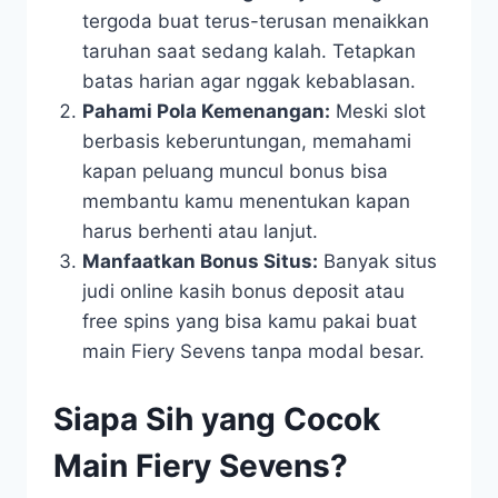
tergoda buat terus-terusan menaikkan
taruhan saat sedang kalah. Tetapkan
batas harian agar nggak kebablasan.
Pahami Pola Kemenangan:
Meski slot
berbasis keberuntungan, memahami
kapan peluang muncul bonus bisa
membantu kamu menentukan kapan
harus berhenti atau lanjut.
Manfaatkan Bonus Situs:
Banyak situs
judi online kasih bonus deposit atau
free spins yang bisa kamu pakai buat
main Fiery Sevens tanpa modal besar.
Siapa Sih yang Cocok
Main Fiery Sevens?