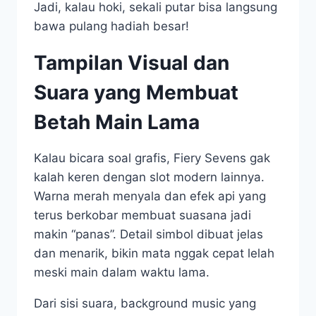
Jadi, kalau hoki, sekali putar bisa langsung
bawa pulang hadiah besar!
Tampilan Visual dan
Suara yang Membuat
Betah Main Lama
Kalau bicara soal grafis, Fiery Sevens gak
kalah keren dengan slot modern lainnya.
Warna merah menyala dan efek api yang
terus berkobar membuat suasana jadi
makin “panas”. Detail simbol dibuat jelas
dan menarik, bikin mata nggak cepat lelah
meski main dalam waktu lama.
Dari sisi suara, background music yang