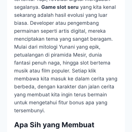
segalanya.
Game slot seru
yang kita kenal
sekarang adalah hasil evolusi yang luar
biasa. Developer atau pengembang
permainan seperti artis digital, mereka
menciptakan tema yang sangat beragam.
Mulai dari mitologi Yunani yang epik,
petualangan di piramida Mesir, dunia
fantasi penuh naga, hingga slot bertema
musik atau film populer. Setiap klik
membawa kita masuk ke dalam cerita yang
berbeda, dengan karakter dan jalan cerita
yang membuat kita ingin terus bermain
untuk mengetahui fitur bonus apa yang
tersembunyi.
Apa Sih yang Membuat