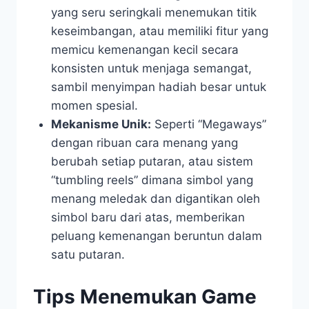
yang seru seringkali menemukan titik
keseimbangan, atau memiliki fitur yang
memicu kemenangan kecil secara
konsisten untuk menjaga semangat,
sambil menyimpan hadiah besar untuk
momen spesial.
Mekanisme Unik:
Seperti “Megaways”
dengan ribuan cara menang yang
berubah setiap putaran, atau sistem
“tumbling reels” dimana simbol yang
menang meledak dan digantikan oleh
simbol baru dari atas, memberikan
peluang kemenangan beruntun dalam
satu putaran.
Tips Menemukan Game