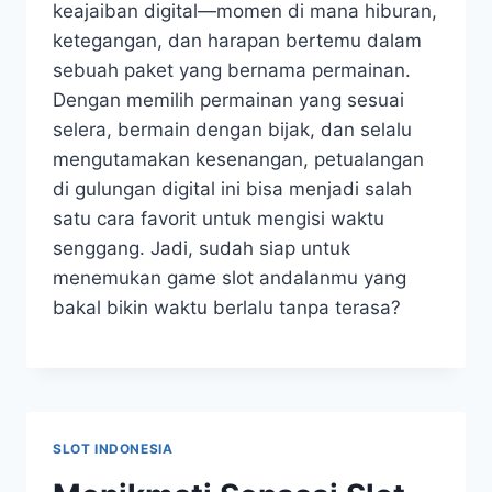
keajaiban digital—momen di mana hiburan,
ketegangan, dan harapan bertemu dalam
sebuah paket yang bernama permainan.
Dengan memilih permainan yang sesuai
selera, bermain dengan bijak, dan selalu
mengutamakan kesenangan, petualangan
di gulungan digital ini bisa menjadi salah
satu cara favorit untuk mengisi waktu
senggang. Jadi, sudah siap untuk
menemukan game slot andalanmu yang
bakal bikin waktu berlalu tanpa terasa?
SLOT INDONESIA