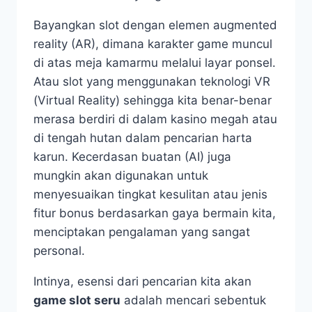
Bayangkan slot dengan elemen augmented
reality (AR), dimana karakter game muncul
di atas meja kamarmu melalui layar ponsel.
Atau slot yang menggunakan teknologi VR
(Virtual Reality) sehingga kita benar-benar
merasa berdiri di dalam kasino megah atau
di tengah hutan dalam pencarian harta
karun. Kecerdasan buatan (AI) juga
mungkin akan digunakan untuk
menyesuaikan tingkat kesulitan atau jenis
fitur bonus berdasarkan gaya bermain kita,
menciptakan pengalaman yang sangat
personal.
Intinya, esensi dari pencarian kita akan
game slot seru
adalah mencari sebentuk