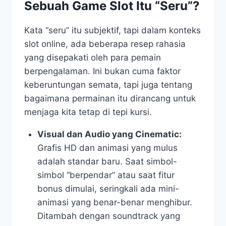
Sebuah Game Slot Itu “Seru”?
Kata “seru” itu subjektif, tapi dalam konteks
slot online, ada beberapa resep rahasia
yang disepakati oleh para pemain
berpengalaman. Ini bukan cuma faktor
keberuntungan semata, tapi juga tentang
bagaimana permainan itu dirancang untuk
menjaga kita tetap di tepi kursi.
Visual dan Audio yang Cinematic:
Grafis HD dan animasi yang mulus
adalah standar baru. Saat simbol-
simbol “berpendar” atau saat fitur
bonus dimulai, seringkali ada mini-
animasi yang benar-benar menghibur.
Ditambah dengan soundtrack yang