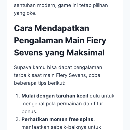
sentuhan modern, game ini tetap pilihan
yang oke.
Cara Mendapatkan
Pengalaman Main Fiery
Sevens yang Maksimal
Supaya kamu bisa dapat pengalaman
terbaik saat main Fiery Sevens, coba
beberapa tips berikut:
Mulai dengan taruhan kecil
dulu untuk
mengenal pola permainan dan fitur
bonus.
Perhatikan momen free spins
,
manfaatkan sebaik-baiknya untuk