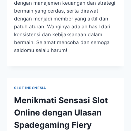
dengan manajemen keuangan dan strategi
bermain yang cerdas, serta dirawat
dengan menjadi member yang aktif dan
patuh aturan. Wanginya adalah hasil dari
konsistensi dan kebijaksanaan dalam
bermain. Selamat mencoba dan semoga
saldomu selalu harum!
SLOT INDONESIA
Menikmati Sensasi Slot
Online dengan Ulasan
Spadegaming Fiery