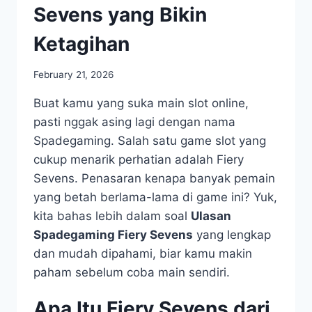
Sevens yang Bikin
Ketagihan
February 21, 2026
Buat kamu yang suka main slot online,
pasti nggak asing lagi dengan nama
Spadegaming. Salah satu game slot yang
cukup menarik perhatian adalah Fiery
Sevens. Penasaran kenapa banyak pemain
yang betah berlama-lama di game ini? Yuk,
kita bahas lebih dalam soal
Ulasan
Spadegaming Fiery Sevens
yang lengkap
dan mudah dipahami, biar kamu makin
paham sebelum coba main sendiri.
Apa Itu Fiery Sevens dari