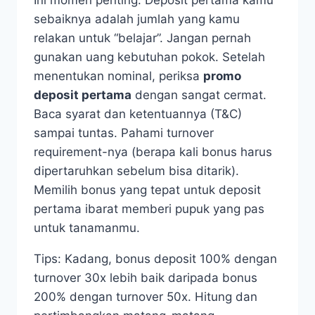
sebaiknya adalah jumlah yang kamu
relakan untuk “belajar”. Jangan pernah
gunakan uang kebutuhan pokok. Setelah
menentukan nominal, periksa
promo
deposit pertama
dengan sangat cermat.
Baca syarat dan ketentuannya (T&C)
sampai tuntas. Pahami turnover
requirement-nya (berapa kali bonus harus
dipertaruhkan sebelum bisa ditarik).
Memilih bonus yang tepat untuk deposit
pertama ibarat memberi pupuk yang pas
untuk tanamanmu.
Tips: Kadang, bonus deposit 100% dengan
turnover 30x lebih baik daripada bonus
200% dengan turnover 50x. Hitung dan