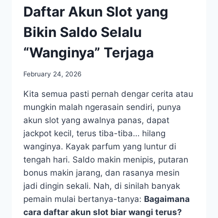
Daftar Akun Slot yang
Bikin Saldo Selalu
“Wanginya” Terjaga
February 24, 2026
Kita semua pasti pernah dengar cerita atau
mungkin malah ngerasain sendiri, punya
akun slot yang awalnya panas, dapat
jackpot kecil, terus tiba-tiba… hilang
wanginya. Kayak parfum yang luntur di
tengah hari. Saldo makin menipis, putaran
bonus makin jarang, dan rasanya mesin
jadi dingin sekali. Nah, di sinilah banyak
pemain mulai bertanya-tanya:
Bagaimana
cara daftar akun slot biar wangi terus?