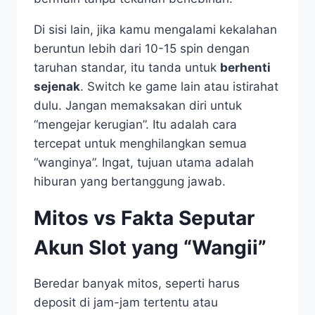
Di sisi lain, jika kamu mengalami kekalahan
beruntun lebih dari 10-15 spin dengan
taruhan standar, itu tanda untuk
berhenti
sejenak
. Switch ke game lain atau istirahat
dulu. Jangan memaksakan diri untuk
“mengejar kerugian”. Itu adalah cara
tercepat untuk menghilangkan semua
“wanginya”. Ingat, tujuan utama adalah
hiburan yang bertanggung jawab.
Mitos vs Fakta Seputar
Akun Slot yang “Wangii”
Beredar banyak mitos, seperti harus
deposit di jam-jam tertentu atau