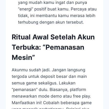
yang mudah kamu ingat dan punya
“energi” positif buat kamu. Percaya atau
tidak, ini membantu kamu merasa lebih
terhubung dengan akun tersebut.
Ritual Awal Setelah Akun
Terbuka: “Pemanasan
Mesin”
Akunmu sudah jadi. Jangan langsung
tergoda untuk deposit besar dan main
semua game sekaligus. Lakukan
“pemanasan” dulu. Biasanya, platform
menawarkan mode demo atau free play.
Manfaatkan ini! Cobalah beberapa game