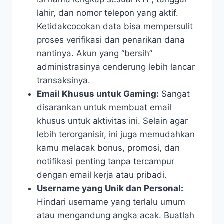
lahir, dan nomor telepon yang aktif.
Ketidakcocokan data bisa mempersulit
proses verifikasi dan penarikan dana
nantinya. Akun yang “bersih”
administrasinya cenderung lebih lancar
transaksinya.
Email Khusus untuk Gaming:
Sangat
disarankan untuk membuat email
khusus untuk aktivitas ini. Selain agar
lebih terorganisir, ini juga memudahkan
kamu melacak bonus, promosi, dan
notifikasi penting tanpa tercampur
dengan email kerja atau pribadi.
Username yang Unik dan Personal:
Hindari username yang terlalu umum
atau mengandung angka acak. Buatlah