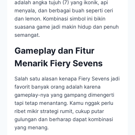
adalah angka tujuh (7) yang ikonik, api
menyala, dan berbagai buah seperti ceri
dan lemon. Kombinasi simbol ini bikin
suasana game jadi makin hidup dan penuh
semangat.
Gameplay dan Fitur
Menarik Fiery Sevens
Salah satu alasan kenapa Fiery Sevens jadi
favorit banyak orang adalah karena
gameplay-nya yang gampang dimengerti
tapi tetap menantang. Kamu nggak perlu
ribet mikir strategi rumit, cukup putar
gulungan dan berharap dapat kombinasi
yang menang.