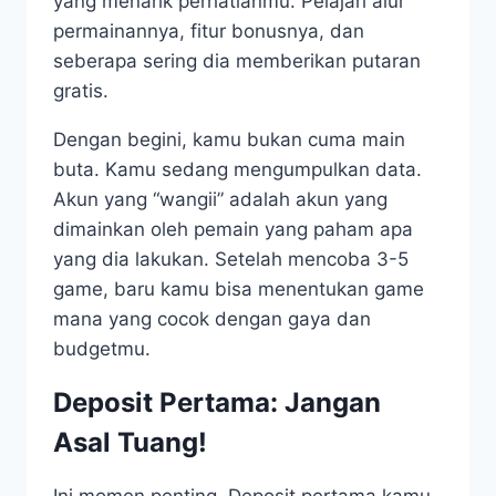
yang menarik perhatianmu. Pelajari alur
permainannya, fitur bonusnya, dan
seberapa sering dia memberikan putaran
gratis.
Dengan begini, kamu bukan cuma main
buta. Kamu sedang mengumpulkan data.
Akun yang “wangii” adalah akun yang
dimainkan oleh pemain yang paham apa
yang dia lakukan. Setelah mencoba 3-5
game, baru kamu bisa menentukan game
mana yang cocok dengan gaya dan
budgetmu.
Deposit Pertama: Jangan
Asal Tuang!
Ini momen penting. Deposit pertama kamu