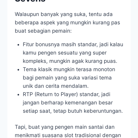
Walaupun banyak yang suka, tentu ada
beberapa aspek yang mungkin kurang pas
buat sebagian pemain:
Fitur bonusnya masih standar, jadi kalau
kamu pengen sesuatu yang super
kompleks, mungkin agak kurang puas.
Tema klasik mungkin terasa monoton
bagi pemain yang suka variasi tema
unik dan cerita mendalam.
RTP (Return to Player) standar, jadi
jangan berharap kemenangan besar
setiap saat, tetap butuh keberuntungan.
Tapi, buat yang pengen main santai dan
menikmati suasana slot tradisional dengan