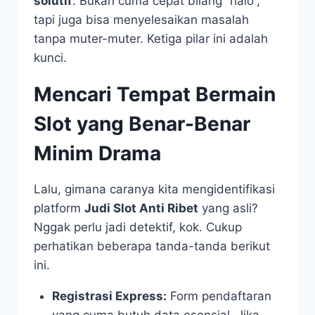
solutif
. Bukan cuma cepat bilang “halo”,
tapi juga bisa menyelesaikan masalah
tanpa muter-muter. Ketiga pilar ini adalah
kunci.
Mencari Tempat Bermain
Slot yang Benar-Benar
Minim Drama
Lalu, gimana caranya kita mengidentifikasi
platform
Judi Slot Anti Ribet
yang asli?
Nggak perlu jadi detektif, kok. Cukup
perhatikan beberapa tanda-tanda berikut
ini.
Registrasi Express:
Form pendaftaran
yang cuma butuh data esensial. Jika