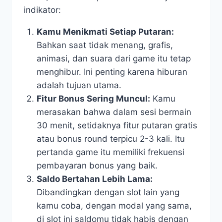
indikator:
Kamu Menikmati Setiap Putaran:
Bahkan saat tidak menang, grafis,
animasi, dan suara dari game itu tetap
menghibur. Ini penting karena hiburan
adalah tujuan utama.
Fitur Bonus Sering Muncul:
Kamu
merasakan bahwa dalam sesi bermain
30 menit, setidaknya fitur putaran gratis
atau bonus round terpicu 2-3 kali. Itu
pertanda game itu memiliki frekuensi
pembayaran bonus yang baik.
Saldo Bertahan Lebih Lama:
Dibandingkan dengan slot lain yang
kamu coba, dengan modal yang sama,
di slot ini saldomu tidak habis dengan