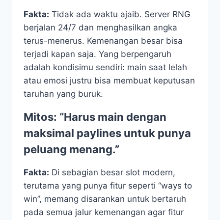
Fakta:
Tidak ada waktu ajaib. Server RNG
berjalan 24/7 dan menghasilkan angka
terus-menerus. Kemenangan besar bisa
terjadi kapan saja. Yang berpengaruh
adalah kondisimu sendiri: main saat lelah
atau emosi justru bisa membuat keputusan
taruhan yang buruk.
Mitos: “Harus main dengan
maksimal paylines untuk punya
peluang menang.”
Fakta:
Di sebagian besar slot modern,
terutama yang punya fitur seperti “ways to
win”, memang disarankan untuk bertaruh
pada semua jalur kemenangan agar fitur