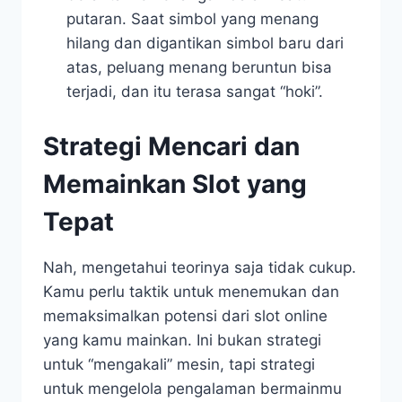
putaran. Saat simbol yang menang
hilang dan digantikan simbol baru dari
atas, peluang menang beruntun bisa
terjadi, dan itu terasa sangat “hoki”.
Strategi Mencari dan
Memainkan Slot yang
Tepat
Nah, mengetahui teorinya saja tidak cukup.
Kamu perlu taktik untuk menemukan dan
memaksimalkan potensi dari slot online
yang kamu mainkan. Ini bukan strategi
untuk “mengakali” mesin, tapi strategi
untuk mengelola pengalaman bermainmu