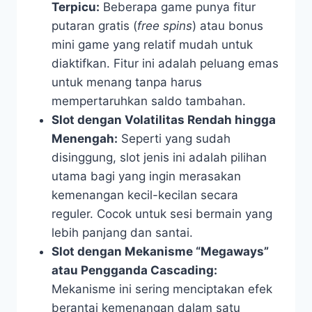
Terpicu:
Beberapa game punya fitur
putaran gratis (
free spins
) atau bonus
mini game yang relatif mudah untuk
diaktifkan. Fitur ini adalah peluang emas
untuk menang tanpa harus
mempertaruhkan saldo tambahan.
Slot dengan Volatilitas Rendah hingga
Menengah:
Seperti yang sudah
disinggung, slot jenis ini adalah pilihan
utama bagi yang ingin merasakan
kemenangan kecil-kecilan secara
reguler. Cocok untuk sesi bermain yang
lebih panjang dan santai.
Slot dengan Mekanisme “Megaways”
atau Pengganda Cascading:
Mekanisme ini sering menciptakan efek
berantai kemenangan dalam satu