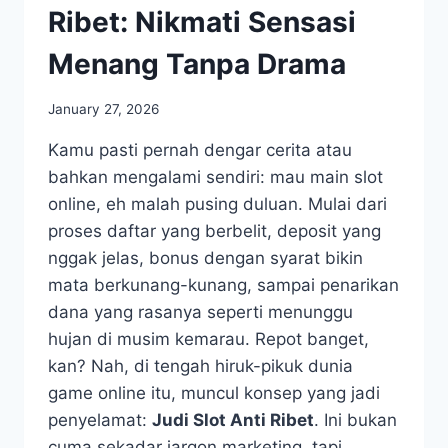
Ribet: Nikmati Sensasi
Menang Tanpa Drama
January 27, 2026
Kamu pasti pernah dengar cerita atau
bahkan mengalami sendiri: mau main slot
online, eh malah pusing duluan. Mulai dari
proses daftar yang berbelit, deposit yang
nggak jelas, bonus dengan syarat bikin
mata berkunang-kunang, sampai penarikan
dana yang rasanya seperti menunggu
hujan di musim kemarau. Repot banget,
kan? Nah, di tengah hiruk-pikuk dunia
game online itu, muncul konsep yang jadi
penyelamat:
Judi Slot Anti Ribet
. Ini bukan
cuma sekadar jargon marketing, tapi