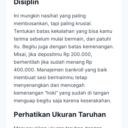
Disiplin
Ini mungkin nasihat yang paling
membosankan, tapi paling krusial.
Tentukan batas kekalahan yang bisa kamu
terima sebelum mulai bermain, dan patuhi
itu. Begitu juga dengan batas kemenangan.
Misal, jika depositmu Rp 200.000,
berhentilah jika sudah menang Rp
400.000. Manajemen bankroll yang baik
membuat sesi bermainmu tetap
menyenangkan dan mencegah
kemenangan “hoki” yang sudah di tangan
menguap begitu saja karena keserakahan.
Perhatikan Ukuran Taruhan