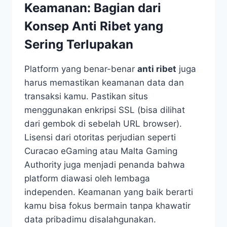
Keamanan: Bagian dari
Konsep Anti Ribet yang
Sering Terlupakan
Platform yang benar-benar
anti ribet
juga
harus memastikan keamanan data dan
transaksi kamu. Pastikan situs
menggunakan enkripsi SSL (bisa dilihat
dari gembok di sebelah URL browser).
Lisensi dari otoritas perjudian seperti
Curacao eGaming atau Malta Gaming
Authority juga menjadi penanda bahwa
platform diawasi oleh lembaga
independen. Keamanan yang baik berarti
kamu bisa fokus bermain tanpa khawatir
data pribadimu disalahgunakan.