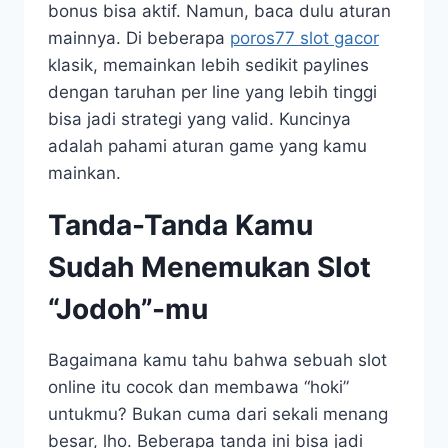
bonus bisa aktif. Namun, baca dulu aturan
mainnya. Di beberapa
poros77 slot gacor
klasik, memainkan lebih sedikit paylines
dengan taruhan per line yang lebih tinggi
bisa jadi strategi yang valid. Kuncinya
adalah pahami aturan game yang kamu
mainkan.
Tanda-Tanda Kamu
Sudah Menemukan Slot
“Jodoh”-mu
Bagaimana kamu tahu bahwa sebuah slot
online itu cocok dan membawa “hoki”
untukmu? Bukan cuma dari sekali menang
besar, lho. Beberapa tanda ini bisa jadi