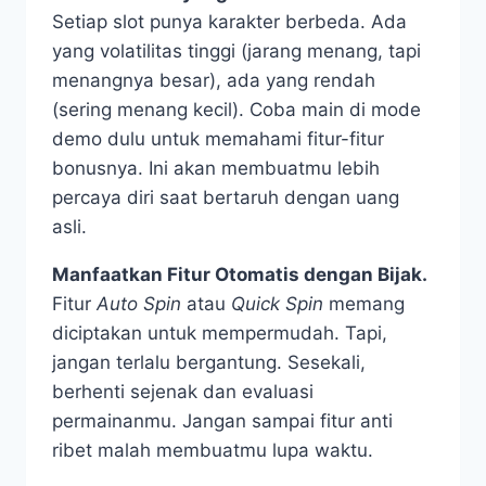
Setiap slot punya karakter berbeda. Ada
yang volatilitas tinggi (jarang menang, tapi
menangnya besar), ada yang rendah
(sering menang kecil). Coba main di mode
demo dulu untuk memahami fitur-fitur
bonusnya. Ini akan membuatmu lebih
percaya diri saat bertaruh dengan uang
asli.
Manfaatkan Fitur Otomatis dengan Bijak.
Fitur
Auto Spin
atau
Quick Spin
memang
diciptakan untuk mempermudah. Tapi,
jangan terlalu bergantung. Sesekali,
berhenti sejenak dan evaluasi
permainanmu. Jangan sampai fitur anti
ribet malah membuatmu lupa waktu.