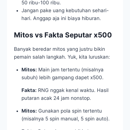
50 ribu-100 ribu.
Jangan pake uang kebutuhan sehari-
hari. Anggap aja ini biaya hiburan.
Mitos vs Fakta Seputar x500
Banyak beredar mitos yang justru bikin
pemain salah langkah. Yuk, kita luruskan:
Mitos:
Main jam tertentu (misalnya
subuh) lebih gampang dapet x500.
Fakta:
RNG nggak kenal waktu. Hasil
putaran acak 24 jam nonstop.
Mitos:
Gunakan pola spin tertentu
(misalnya 5 spin manual, 5 spin auto).