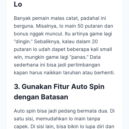
Lo
Banyak pemain malas catat, padahal ini
berguna. Misalnya, lo main 50 putaran dan
bonus nggak muncul. Itu artinya game lagi
“dingin.” Sebaliknya, kalau dalam 20
putaran lo udah dapet beberapa kali small
win, mungkin game lagi “panas.” Data
sederhana ini bisa jadi pertimbangan
kapan harus naikkan taruhan atau berhenti.
3. Gunakan Fitur Auto Spin
dengan Batasan
Auto spin bisa jadi pedang bermata dua. Di
satu sisi, memudahkan lo main tanpa
capek. Di sisi lain, bisa bikin lo lupa diri dan