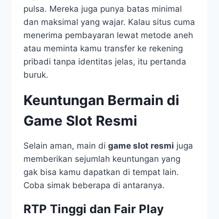
pulsa. Mereka juga punya batas minimal
dan maksimal yang wajar. Kalau situs cuma
menerima pembayaran lewat metode aneh
atau meminta kamu transfer ke rekening
pribadi tanpa identitas jelas, itu pertanda
buruk.
Keuntungan Bermain di
Game Slot Resmi
Selain aman, main di
game slot resmi
juga
memberikan sejumlah keuntungan yang
gak bisa kamu dapatkan di tempat lain.
Coba simak beberapa di antaranya.
RTP Tinggi dan Fair Play