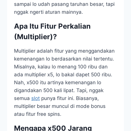
sampai lo udah pasang taruhan besar, tapi
nggak ngerti aturan mainnya.
Apa Itu Fitur Perkalian
(Multiplier)?
Multiplier adalah fitur yang menggandakan
kemenangan lo berdasarkan nilai tertentu.
Misalnya, kalau lo menang 100 ribu dan
ada multiplier x5, lo bakal dapet 500 ribu.
Nah, x500 itu artinya kemenangan lo
digandakan 500 kali lipat. Tapi, nggak
semua
slot
punya fitur ini. Biasanya,
multiplier besar muncul di mode bonus
atau fitur free spins.
Mengapa x500 Jarang