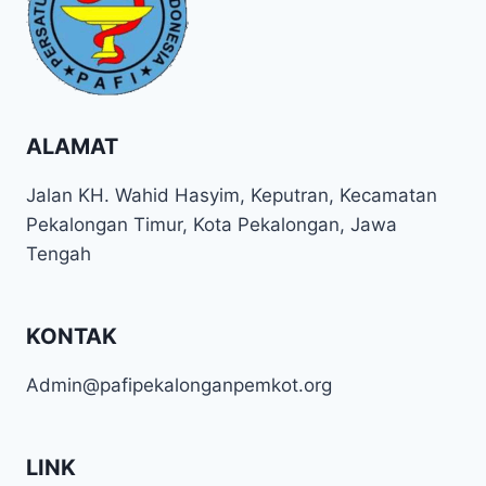
ALAMAT
Jalan KH. Wahid Hasyim, Keputran, Kecamatan
Pekalongan Timur, Kota Pekalongan, Jawa
Tengah
KONTAK
Admin@pafipekalonganpemkot.org
LINK