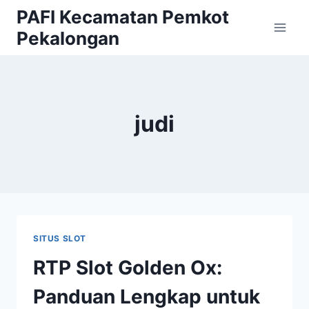
Skip
PAFI Kecamatan Pemkot
to
Pekalongan
content
judi
SITUS SLOT
RTP Slot Golden Ox:
Panduan Lengkap untuk