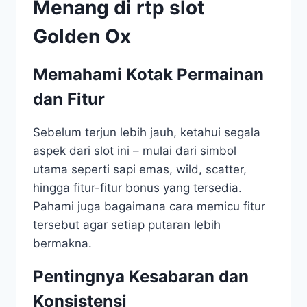
Menang di rtp slot
Golden Ox
Memahami Kotak Permainan
dan Fitur
Sebelum terjun lebih jauh, ketahui segala
aspek dari slot ini – mulai dari simbol
utama seperti sapi emas, wild, scatter,
hingga fitur-fitur bonus yang tersedia.
Pahami juga bagaimana cara memicu fitur
tersebut agar setiap putaran lebih
bermakna.
Pentingnya Kesabaran dan
Konsistensi