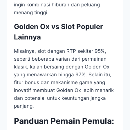
ingin kombinasi hiburan dan peluang
menang tinggi.
Golden Ox vs Slot Populer
Lainnya
Misalnya, slot dengan RTP sekitar 95%,
seperti beberapa varian dari permainan
klasik, kalah bersaing dengan Golden Ox
yang menawarkan hingga 97%. Selain itu,
fitur bonus dan mekanisme game yang
inovatif membuat Golden Ox lebih menarik
dan potensial untuk keuntungan jangka
panjang.
Panduan Pemain Pemula: