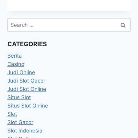
Search
for:
CATEGORIES
Berita
Casino
Judi Online
Judi Slot Gacor
Judi Slot Online
Situs Slot
Situs Slot Online
Slot
Slot Gacor
Slot Indonesia