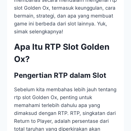
membahas secara mendalam mengenai rtp
slot Golden Ox, termasuk keunggulan, cara
bermain, strategi, dan apa yang membuat
game ini berbeda dari slot lainnya. Yuk,
simak selengkapnya!
Apa Itu RTP Slot Golden
Ox?
Pengertian RTP dalam Slot
Sebelum kita membahas lebih jauh tentang
rtp slot Golden Ox, penting untuk
memahami terlebih dahulu apa yang
dimaksud dengan RTP. RTP, singkatan dari
Return to Player, adalah persentase dari
total taruhan yang diperkirakan akan