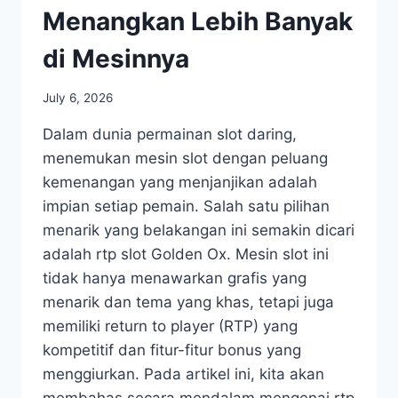
Menangkan Lebih Banyak
di Mesinnya
July 6, 2026
Dalam dunia permainan slot daring,
menemukan mesin slot dengan peluang
kemenangan yang menjanjikan adalah
impian setiap pemain. Salah satu pilihan
menarik yang belakangan ini semakin dicari
adalah rtp slot Golden Ox. Mesin slot ini
tidak hanya menawarkan grafis yang
menarik dan tema yang khas, tetapi juga
memiliki return to player (RTP) yang
kompetitif dan fitur-fitur bonus yang
menggiurkan. Pada artikel ini, kita akan