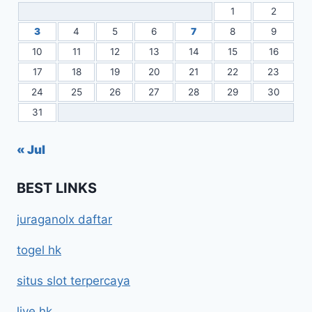
1
2
3
4
5
6
7
8
9
10
11
12
13
14
15
16
17
18
19
20
21
22
23
24
25
26
27
28
29
30
31
« Jul
BEST LINKS
juraganolx daftar
togel hk
situs slot terpercaya
live hk