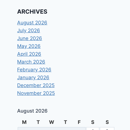
ARCHIVES
August 2026
July 2026
June 2026
May 2026
April 2026
March 2026
February 2026
January 2026
December 2025
November 2025
August 2026
M
T
W
T
F
S
S