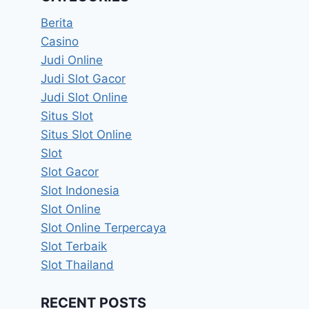
Berita
Casino
Judi Online
Judi Slot Gacor
Judi Slot Online
Situs Slot
Situs Slot Online
Slot
Slot Gacor
Slot Indonesia
Slot Online
Slot Online Terpercaya
Slot Terbaik
Slot Thailand
RECENT POSTS