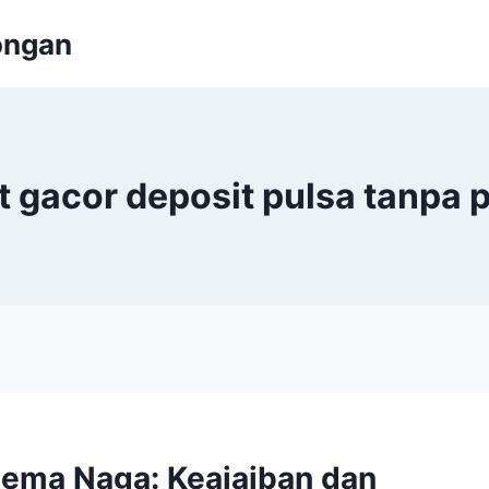
ongan
ot gacor deposit pulsa tanpa
tema Naga: Keajaiban dan