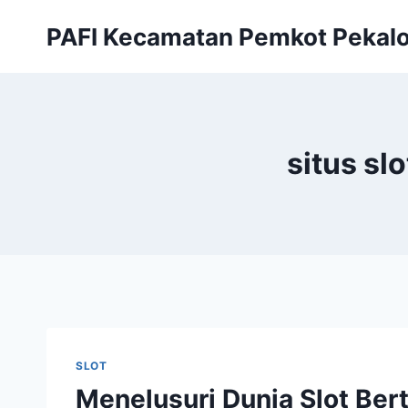
Skip
PAFI Kecamatan Pemkot Pekal
to
content
situs sl
SLOT
Menelusuri Dunia Slot Ber