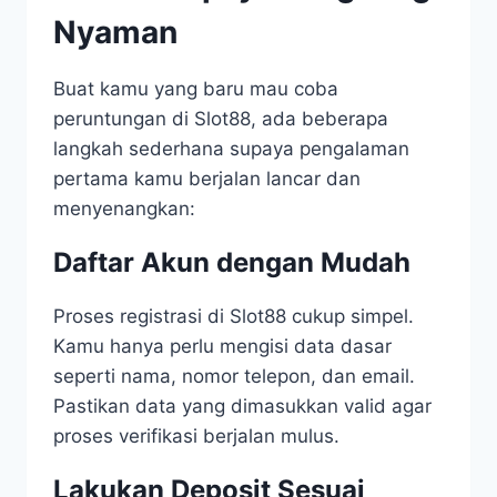
Nyaman
Buat kamu yang baru mau coba
peruntungan di Slot88, ada beberapa
langkah sederhana supaya pengalaman
pertama kamu berjalan lancar dan
menyenangkan:
Daftar Akun dengan Mudah
Proses registrasi di Slot88 cukup simpel.
Kamu hanya perlu mengisi data dasar
seperti nama, nomor telepon, dan email.
Pastikan data yang dimasukkan valid agar
proses verifikasi berjalan mulus.
Lakukan Deposit Sesuai