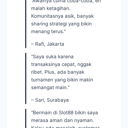
“Awalnya cuma coba-coba, eh
malah ketagihan.
Komunitasnya asik, banyak
sharing strategi yang bikin
menang terus.”
– Rafi, Jakarta
“Saya suka karena
transaksinya cepat, nggak
ribet. Plus, ada banyak
turnamen yang bikin makin
semangat main.”
– Sari, Surabaya
“Bermain di Slot88 bikin saya
merasa aman dan nyaman.
Kalau ada masalah, customer