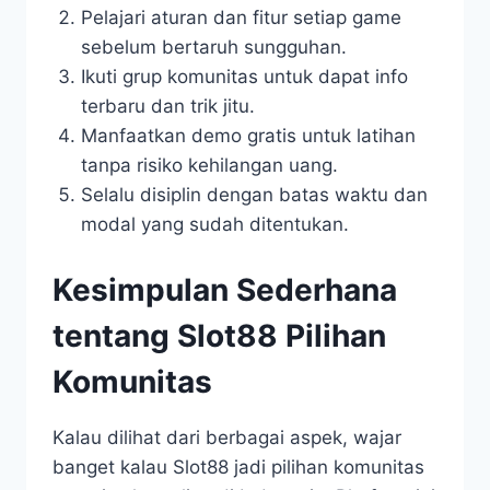
Pelajari aturan dan fitur setiap game
sebelum bertaruh sungguhan.
Ikuti grup komunitas untuk dapat info
terbaru dan trik jitu.
Manfaatkan demo gratis untuk latihan
tanpa risiko kehilangan uang.
Selalu disiplin dengan batas waktu dan
modal yang sudah ditentukan.
Kesimpulan Sederhana
tentang Slot88 Pilihan
Komunitas
Kalau dilihat dari berbagai aspek, wajar
banget kalau Slot88 jadi pilihan komunitas