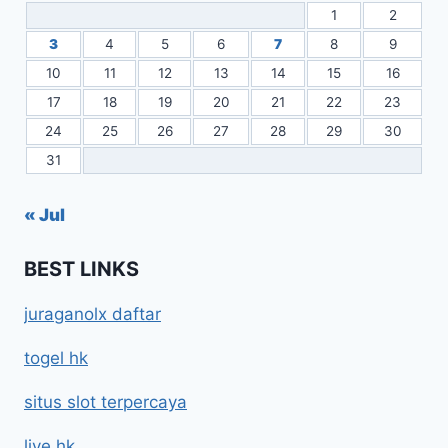
1
2
3
4
5
6
7
8
9
10
11
12
13
14
15
16
17
18
19
20
21
22
23
24
25
26
27
28
29
30
31
« Jul
BEST LINKS
juraganolx daftar
togel hk
situs slot terpercaya
live hk