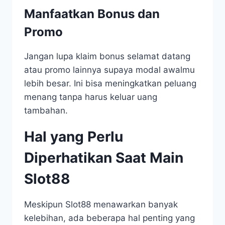
Manfaatkan Bonus dan
Promo
Jangan lupa klaim bonus selamat datang
atau promo lainnya supaya modal awalmu
lebih besar. Ini bisa meningkatkan peluang
menang tanpa harus keluar uang
tambahan.
Hal yang Perlu
Diperhatikan Saat Main
Slot88
Meskipun Slot88 menawarkan banyak
kelebihan, ada beberapa hal penting yang