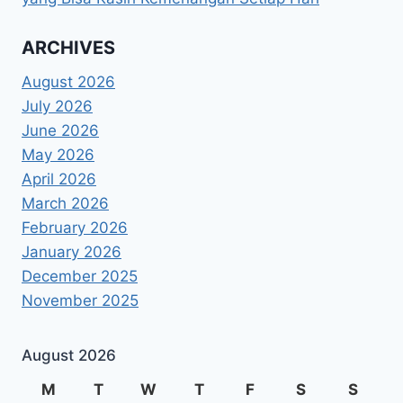
ARCHIVES
August 2026
July 2026
June 2026
May 2026
April 2026
March 2026
February 2026
January 2026
December 2025
November 2025
August 2026
M
T
W
T
F
S
S