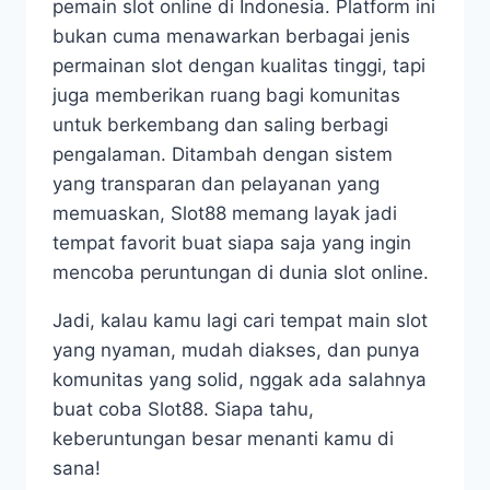
pemain slot online di Indonesia. Platform ini
bukan cuma menawarkan berbagai jenis
permainan slot dengan kualitas tinggi, tapi
juga memberikan ruang bagi komunitas
untuk berkembang dan saling berbagi
pengalaman. Ditambah dengan sistem
yang transparan dan pelayanan yang
memuaskan, Slot88 memang layak jadi
tempat favorit buat siapa saja yang ingin
mencoba peruntungan di dunia slot online.
Jadi, kalau kamu lagi cari tempat main slot
yang nyaman, mudah diakses, dan punya
komunitas yang solid, nggak ada salahnya
buat coba Slot88. Siapa tahu,
keberuntungan besar menanti kamu di
sana!