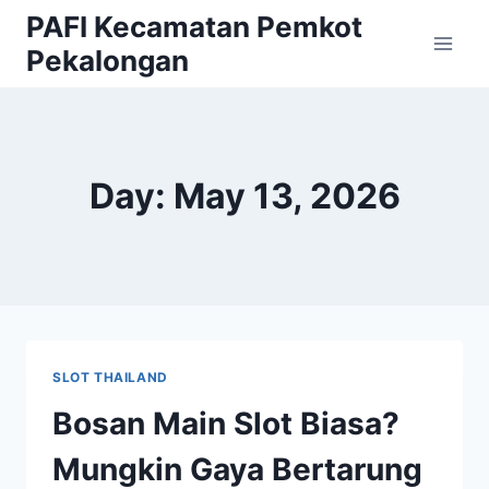
Skip
PAFI Kecamatan Pemkot
to
Pekalongan
content
Day: May 13, 2026
SLOT THAILAND
Bosan Main Slot Biasa?
Mungkin Gaya Bertarung