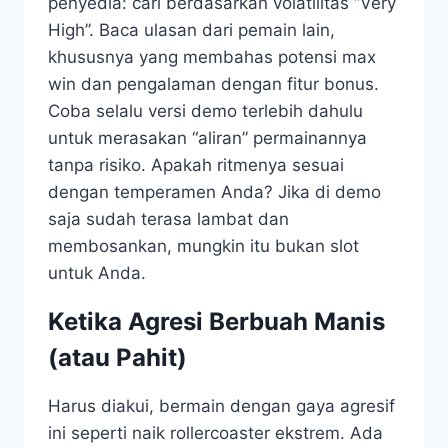
penyedia: cari berdasarkan volatilitas “Very
High”. Baca ulasan dari pemain lain,
khususnya yang membahas potensi max
win dan pengalaman dengan fitur bonus.
Coba selalu versi demo terlebih dahulu
untuk merasakan “aliran” permainannya
tanpa risiko. Apakah ritmenya sesuai
dengan temperamen Anda? Jika di demo
saja sudah terasa lambat dan
membosankan, mungkin itu bukan slot
untuk Anda.
Ketika Agresi Berbuah Manis
(atau Pahit)
Harus diakui, bermain dengan gaya agresif
ini seperti naik rollercoaster ekstrem. Ada