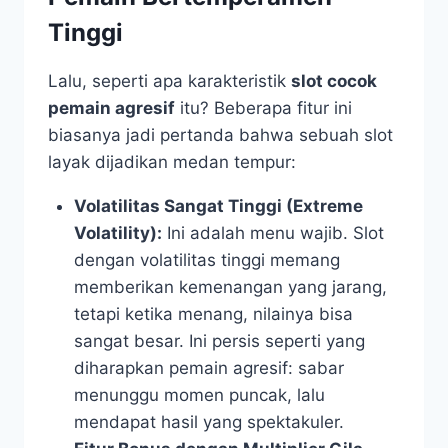
Tinggi
Lalu, seperti apa karakteristik
slot cocok
pemain agresif
itu? Beberapa fitur ini
biasanya jadi pertanda bahwa sebuah slot
layak dijadikan medan tempur:
Volatilitas Sangat Tinggi (Extreme
Volatility):
Ini adalah menu wajib. Slot
dengan volatilitas tinggi memang
memberikan kemenangan yang jarang,
tetapi ketika menang, nilainya bisa
sangat besar. Ini persis seperti yang
diharapkan pemain agresif: sabar
menunggu momen puncak, lalu
mendapat hasil yang spektakuler.