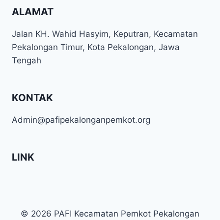
ALAMAT
Jalan KH. Wahid Hasyim, Keputran, Kecamatan
Pekalongan Timur, Kota Pekalongan, Jawa
Tengah
KONTAK
Admin@pafipekalonganpemkot.org
LINK
© 2026 PAFI Kecamatan Pemkot Pekalongan