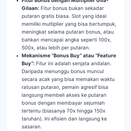
Fitur Bonus dengan Multiplier Gila-
Gilaan:
Fitur bonus bukan sekadar
putaran gratis biasa. Slot yang ideal
memiliki multiplier yang bisa bertumpuk,
meningkat selama putaran bonus, atau
bahkan mencapai angka seperti 100x,
500x, atau lebih per putaran.
Mekanisme “Bonus Buy” atau “Feature
Buy”:
Fitur ini adalah senjata andalan.
Daripada menunggu bonus muncul
secara acak yang bisa memakan waktu
ratusan putaran, pemain agresif bisa
langsung membeli akses ke putaran
bonus dengan membayar sejumlah
tertentu (biasanya 70x hingga 150x
taruhan). Ini efisien dan langsung ke
sasaran.