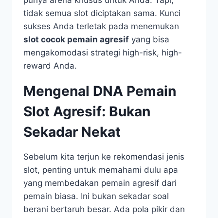
punya arena khusus untuk Anda. Tapi,
tidak semua slot diciptakan sama. Kunci
sukses Anda terletak pada menemukan
slot cocok pemain agresif
yang bisa
mengakomodasi strategi high-risk, high-
reward Anda.
Mengenal DNA Pemain
Slot Agresif: Bukan
Sekadar Nekat
Sebelum kita terjun ke rekomendasi jenis
slot, penting untuk memahami dulu apa
yang membedakan pemain agresif dari
pemain biasa. Ini bukan sekadar soal
berani bertaruh besar. Ada pola pikir dan