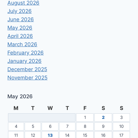
August 2026
July 2026
June 2026
May 2026
April 2026
March 2026
February 2026
January 2026
December 2025
November 2025
May 2026
M
T
W
T
F
S
S
1
2
3
4
5
6
7
8
9
10
11
12
13
14
15
16
17