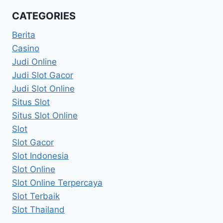
CATEGORIES
Berita
Casino
Judi Online
Judi Slot Gacor
Judi Slot Online
Situs Slot
Situs Slot Online
Slot
Slot Gacor
Slot Indonesia
Slot Online
Slot Online Terpercaya
Slot Terbaik
Slot Thailand