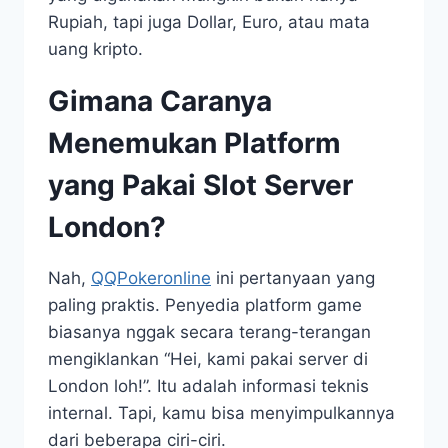
Rupiah, tapi juga Dollar, Euro, atau mata
uang kripto.
Gimana Caranya
Menemukan Platform
yang Pakai Slot Server
London?
Nah,
QQPokeronline
ini pertanyaan yang
paling praktis. Penyedia platform game
biasanya nggak secara terang-terangan
mengiklankan “Hei, kami pakai server di
London loh!”. Itu adalah informasi teknis
internal. Tapi, kamu bisa menyimpulkannya
dari beberapa ciri-ciri.