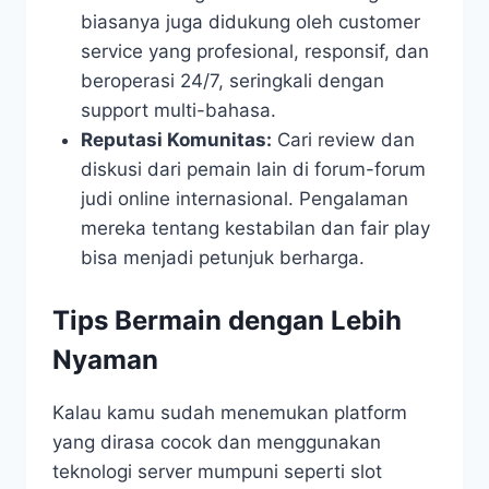
biasanya juga didukung oleh customer
service yang profesional, responsif, dan
beroperasi 24/7, seringkali dengan
support multi-bahasa.
Reputasi Komunitas:
Cari review dan
diskusi dari pemain lain di forum-forum
judi online internasional. Pengalaman
mereka tentang kestabilan dan fair play
bisa menjadi petunjuk berharga.
Tips Bermain dengan Lebih
Nyaman
Kalau kamu sudah menemukan platform
yang dirasa cocok dan menggunakan
teknologi server mumpuni seperti slot