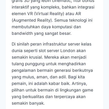
grafis 3D yang lebih cinematic, fitur bonus
interaktif yang kompleks, bahkan integrasi
elemen VR (Virtual Reality) atau AR
(Augmented Reality). Semua teknologi ini
membutuhkan daya komputasi dan
bandwidth yang sangat besar.
Di sinilah peran infrastruktur server kelas
dunia seperti slot server London akan
semakin krusial. Mereka akan menjadi
tulang punggung untuk menghadirkan
pengalaman bermain generasi berikutnya
yang mulus, aman, dan adil. Bagi kita
pemain, ini adalah kabar baik. Artinya,
pilihan untuk bermain di lingkungan game
yang berkualitas dan terpercaya akan
semakin banyak.