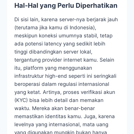
Hal-Hal yang Perlu Diperhatikan
Di sisi lain, karena server-nya berjarak jauh
(terutama jika kamu di Indonesia),
meskipun koneksi umumnya stabil, tetap
ada potensi latency yang sedikit lebih
tinggi dibandingkan server lokal,
tergantung provider internet kamu. Selain
itu, platform yang menggunakan
infrastruktur high-end seperti ini seringkali
beroperasi dalam regulasi internasional
yang ketat. Artinya, proses verifikasi akun
(KYC) bisa lebih detail dan memakan
waktu. Mereka akan benar-benar
memastikan identitas kamu. Juga, karena
levelnya yang internasional, mata uang
yang digunakan mungkin bukan hanya