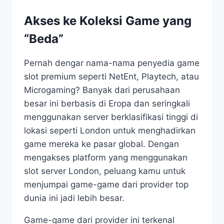
Akses ke Koleksi Game yang
“Beda”
Pernah dengar nama-nama penyedia game
slot premium seperti NetEnt, Playtech, atau
Microgaming? Banyak dari perusahaan
besar ini berbasis di Eropa dan seringkali
menggunakan server berklasifikasi tinggi di
lokasi seperti London untuk menghadirkan
game mereka ke pasar global. Dengan
mengakses platform yang menggunakan
slot server London, peluang kamu untuk
menjumpai game-game dari provider top
dunia ini jadi lebih besar.
Game-game dari provider ini terkenal