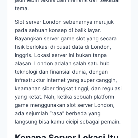
jauh lebih teknis dan menarik dari sekadar
tema.
Slot server London sebenarnya merujuk
pada sebuah konsep di balik layar.
Bayangkan server game slot yang secara
fisik berlokasi di pusat data di London,
Inggris. Lokasi server ini bukan tanpa
alasan. London adalah salah satu hub
teknologi dan finansial dunia, dengan
infrastruktur internet yang super canggih,
keamanan siber tingkat tinggi, dan regulasi
yang ketat. Nah, ketika sebuah platform
game menggunakan slot server London,
ada sejumlah “rasa” berbeda yang
langsung bisa kamu cicipi sebagai pemain.
Kenapa Server Lokasi Itu