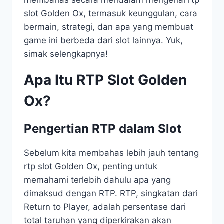
membahas secara mendalam mengenai rtp
slot Golden Ox, termasuk keunggulan, cara
bermain, strategi, dan apa yang membuat
game ini berbeda dari slot lainnya. Yuk,
simak selengkapnya!
Apa Itu RTP Slot Golden
Ox?
Pengertian RTP dalam Slot
Sebelum kita membahas lebih jauh tentang
rtp slot Golden Ox, penting untuk
memahami terlebih dahulu apa yang
dimaksud dengan RTP. RTP, singkatan dari
Return to Player, adalah persentase dari
total taruhan yang diperkirakan akan