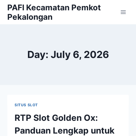
Skip
PAFI Kecamatan Pemkot
to
Pekalongan
content
Day: July 6, 2026
SITUS SLOT
RTP Slot Golden Ox:
Panduan Lengkap untuk