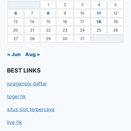
1
2
3
4
5
6
7
8
9
10
11
12
13
14
15
16
17
18
19
20
21
22
23
24
25
26
27
28
29
30
31
« Jun
Aug »
BEST LINKS
juraganolx daftar
togel hk
situs slot terpercaya
live hk