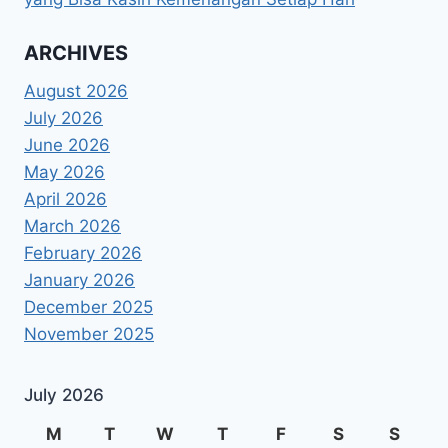
ARCHIVES
August 2026
July 2026
June 2026
May 2026
April 2026
March 2026
February 2026
January 2026
December 2025
November 2025
July 2026
M
T
W
T
F
S
S