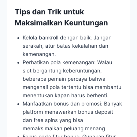
Tips dan Trik untuk
Maksimalkan Keuntungan
Kelola bankroll dengan baik: Jangan
serakah, atur batas kekalahan dan
kemenangan.
Perhatikan pola kemenangan: Walau
slot bergantung keberuntungan,
beberapa pemain percaya bahwa
mengenali pola tertentu bisa membantu
menentukan kapan harus berhenti.
Manfaatkan bonus dan promosi: Banyak
platform menawarkan bonus deposit
dan free spins yang bisa
memaksimalkan peluang menang.
Fokus pada fitur bonus: Gunakan fitur