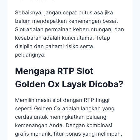
Sebaiknya, jangan cepat putus asa jika
belum mendapatkan kemenangan besar.
Slot adalah permainan keberuntungan, dan
kesabaran adalah kunci utama. Tetap
disiplin dan pahami risiko serta
peluangnya.
Mengapa RTP Slot
Golden Ox Layak Dicoba?
Memilih mesin slot dengan RTP tinggi
seperti Golden Ox adalah langkah yang
cerdas untuk meningkatkan peluang
kemenangan Anda. Dengan kombinasi
grafis menarik, fitur bonus yang melimpah,