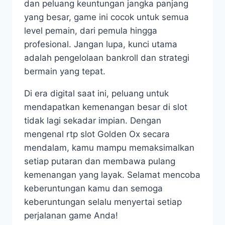
dan peluang keuntungan jangka panjang
yang besar, game ini cocok untuk semua
level pemain, dari pemula hingga
profesional. Jangan lupa, kunci utama
adalah pengelolaan bankroll dan strategi
bermain yang tepat.
Di era digital saat ini, peluang untuk
mendapatkan kemenangan besar di slot
tidak lagi sekadar impian. Dengan
mengenal rtp slot Golden Ox secara
mendalam, kamu mampu memaksimalkan
setiap putaran dan membawa pulang
kemenangan yang layak. Selamat mencoba
keberuntungan kamu dan semoga
keberuntungan selalu menyertai setiap
perjalanan game Anda!