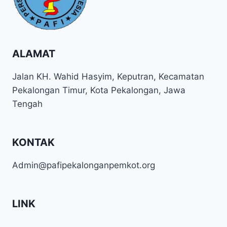
ALAMAT
Jalan KH. Wahid Hasyim, Keputran, Kecamatan
Pekalongan Timur, Kota Pekalongan, Jawa
Tengah
KONTAK
Admin@pafipekalonganpemkot.org
LINK