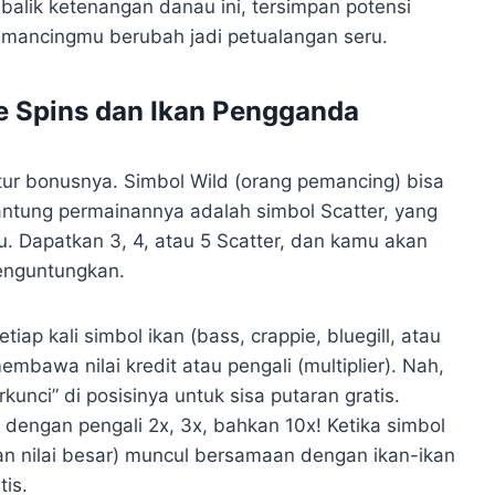
 balik ketenangan danau ini, tersimpan potensi
emancingmu berubah jadi petualangan seru.
ee Spins dan Ikan Pengganda
tur bonusnya. Simbol Wild (orang pemancing) bisa
ntung permainannya adalah simbol Scatter, yang
. Dapatkan 3, 4, atau 5 Scatter, dan kamu akan
enguntungkan.
tiap kali simbol ikan (bass, crappie, bluegill, atau
bawa nilai kredit atau pengali (multiplier). Nah,
erkunci” di posisinya untuk sisa putaran gratis.
 dengan pengali 2x, 3x, bahkan 10x! Ketika simbol
n nilai besar) muncul bersamaan dengan ikan-ikan
tis.