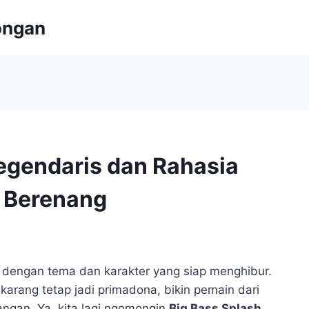
ongan
Legendaris dan Rahasia
 Berenang
uh dengan tema dan karakter yang siap menghibur.
ekarang tetap jadi primadona, bikin pemain dari
gan. Ya, kita lagi ngomongin
Big Bass Splash
.