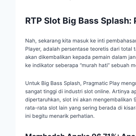
RTP Slot Big Bass Splash
Nah, sekarang kita masuk ke inti pembahasa
Player, adalah persentase teoretis dari tota
akan dikembalikan kepada pemain dalam jangk
ke indikator seberapa “murah hati” sebuah me
Untuk Big Bass Splash, Pragmatic Play me
sangat tinggi di industri slot online. Artinya 
dipertaruhkan, slot ini akan mengembalikan
rata-rata slot lain yang sering berada di 
ini begitu menarik perhatian.