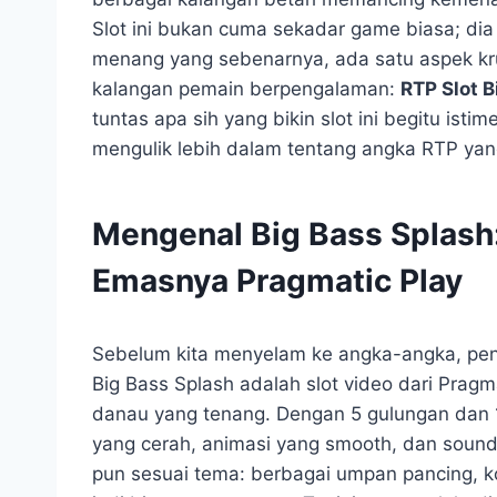
Slot ini bukan cuma sekadar game biasa; dia
menang yang sebenarnya, ada satu aspek kru
kalangan pemain berpengalaman:
RTP Slot B
tuntas apa sih yang bikin slot ini begitu ist
mengulik lebih dalam tentang angka RTP yang
Mengenal Big Bass Splash: 
Emasnya Pragmatic Play
Sebelum kita menyelam ke angka-angka, pe
Big Bass Splash adalah slot video dari Pra
danau yang tenang. Dengan 5 gulungan dan 1
yang cerah, animasi yang smooth, dan soundt
pun sesuai tema: berbagai umpan pancing, kot