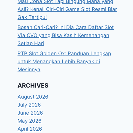
Mau Coba Slot Tapi Bingung Mana yang
Asli? Kenali Ciri-Ciri Game Slot Resmi Biar
Gak Tertipu!
Bosan Cari-Cari? Ini Dia Cara Daftar Slot
Via OVO yang Bisa Kasih Kemenangan
Setiap Hari
RTP Slot Golden Ox: Panduan Lengkap
untuk Menangkan Lebih Banyak di
Mesinnya
ARCHIVES
August 2026
July 2026
June 2026
May 2026
April 2026