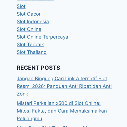
Slot
Slot Gacor
Slot Indonesia
Slot Online
Slot Online Terpercaya
Slot Terbaik
Slot Thailand
RECENT POSTS
Jangan Bingung Cari Link Alternatif Slot
Resmi 2026: Panduan Anti Ribet dan Anti
Zonk
Misteri Perkalian x500 di Slot Online:
Mitos, Fakta, dan Cara Memaksimalkan
Peluangmu