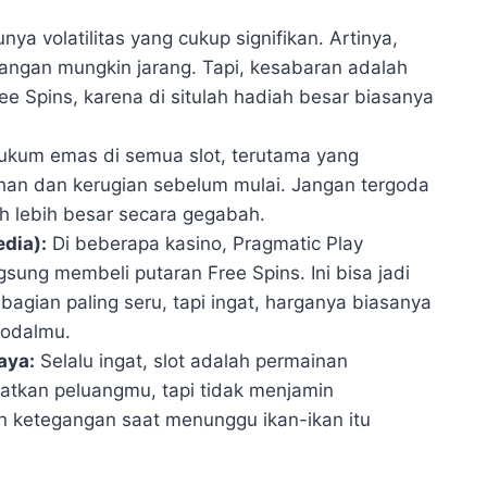
ya volatilitas yang cukup signifikan. Artinya,
angan mungkin jarang. Tapi, kesabaran adalah
ee Spins, karena di situlah hadiah besar biasanya
hukum emas di semua slot, terutama yang
ruhan dan kerugian sebelum mulai. Jangan tergoda
h lebih besar secara gegabah.
dia):
Di beberapa kasino, Pragmatic Play
sung membeli putaran Free Spins. Ini bisa jadi
 bagian paling seru, tapi ingat, harganya biasanya
modalmu.
aya:
Selalu ingat, slot adalah permainan
atkan peluangmu, tapi tidak menjamin
an ketegangan saat menunggu ikan-ikan itu