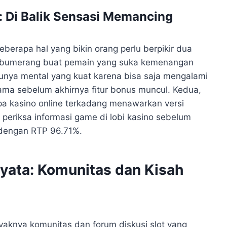
: Di Balik Sensasi Memancing
berapa hal yang bikin orang perlu berpikir dua
 jadi bumerang buat pemain yang suka kemenangan
punya mental yang kuat karena bisa saja mengalami
ma sebelum akhirnya fitur bonus muncul. Kedua,
pa kasino online terkadang menawarkan versi
 periksa informasi game di lobi kasino sebelum
 dengan RTP 96.71%.
Nyata: Komunitas dan Kisah
nyaknya komunitas dan forum diskusi slot yang