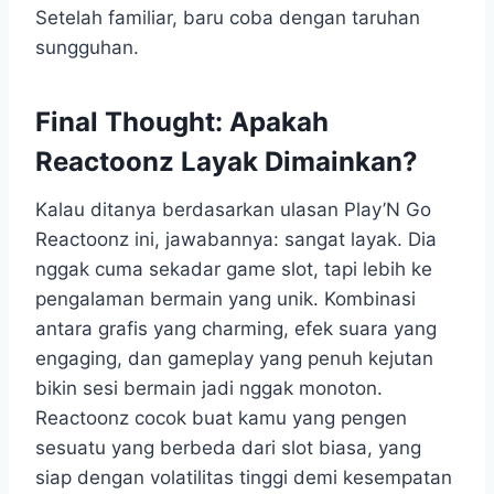
Setelah familiar, baru coba dengan taruhan
sungguhan.
Final Thought: Apakah
Reactoonz Layak Dimainkan?
Kalau ditanya berdasarkan ulasan Play’N Go
Reactoonz ini, jawabannya: sangat layak. Dia
nggak cuma sekadar game slot, tapi lebih ke
pengalaman bermain yang unik. Kombinasi
antara grafis yang charming, efek suara yang
engaging, dan gameplay yang penuh kejutan
bikin sesi bermain jadi nggak monoton.
Reactoonz cocok buat kamu yang pengen
sesuatu yang berbeda dari slot biasa, yang
siap dengan volatilitas tinggi demi kesempatan