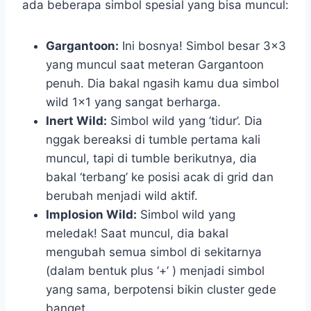
ada beberapa simbol spesial yang bisa muncul:
Gargantoon:
Ini bosnya! Simbol besar 3×3
yang muncul saat meteran Gargantoon
penuh. Dia bakal ngasih kamu dua simbol
wild 1×1 yang sangat berharga.
Inert Wild:
Simbol wild yang ‘tidur’. Dia
nggak bereaksi di tumble pertama kali
muncul, tapi di tumble berikutnya, dia
bakal ‘terbang’ ke posisi acak di grid dan
berubah menjadi wild aktif.
Implosion Wild:
Simbol wild yang
meledak! Saat muncul, dia bakal
mengubah semua simbol di sekitarnya
(dalam bentuk plus ‘+’ ) menjadi simbol
yang sama, berpotensi bikin cluster gede
banget.