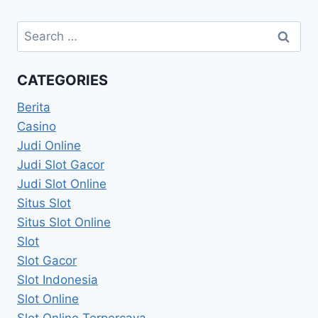
Search
for:
CATEGORIES
Berita
Casino
Judi Online
Judi Slot Gacor
Judi Slot Online
Situs Slot
Situs Slot Online
Slot
Slot Gacor
Slot Indonesia
Slot Online