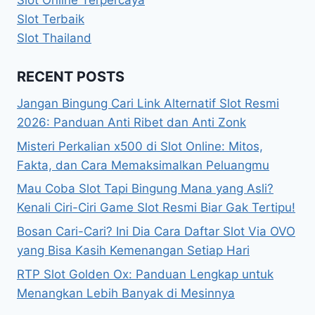
Slot Online Terpercaya
Slot Terbaik
Slot Thailand
RECENT POSTS
Jangan Bingung Cari Link Alternatif Slot Resmi
2026: Panduan Anti Ribet dan Anti Zonk
Misteri Perkalian x500 di Slot Online: Mitos,
Fakta, dan Cara Memaksimalkan Peluangmu
Mau Coba Slot Tapi Bingung Mana yang Asli?
Kenali Ciri-Ciri Game Slot Resmi Biar Gak Tertipu!
Bosan Cari-Cari? Ini Dia Cara Daftar Slot Via OVO
yang Bisa Kasih Kemenangan Setiap Hari
RTP Slot Golden Ox: Panduan Lengkap untuk
Menangkan Lebih Banyak di Mesinnya