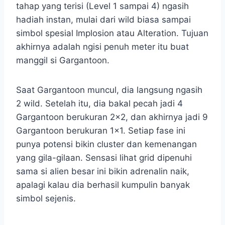
tahap yang terisi (Level 1 sampai 4) ngasih
hadiah instan, mulai dari wild biasa sampai
simbol spesial Implosion atau Alteration. Tujuan
akhirnya adalah ngisi penuh meter itu buat
manggil si Gargantoon.
Saat Gargantoon muncul, dia langsung ngasih
2 wild. Setelah itu, dia bakal pecah jadi 4
Gargantoon berukuran 2×2, dan akhirnya jadi 9
Gargantoon berukuran 1×1. Setiap fase ini
punya potensi bikin cluster dan kemenangan
yang gila-gilaan. Sensasi lihat grid dipenuhi
sama si alien besar ini bikin adrenalin naik,
apalagi kalau dia berhasil kumpulin banyak
simbol sejenis.