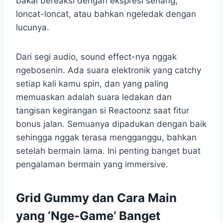
bakal bereaksi dengan ekspresi senang,
loncat-loncat, atau bahkan ngeledak dengan
lucunya.
Dari segi audio, sound effect-nya nggak
ngebosenin. Ada suara elektronik yang catchy
setiap kali kamu spin, dan yang paling
memuaskan adalah suara ledakan dan
tangisan kegirangan si Reactoonz saat fitur
bonus jalan. Semuanya dipadukan dengan baik
sehingga nggak terasa mengganggu, bahkan
setelah bermain lama. Ini penting banget buat
pengalaman bermain yang immersive.
Grid Gummy dan Cara Main
yang ‘Nge-Game’ Banget