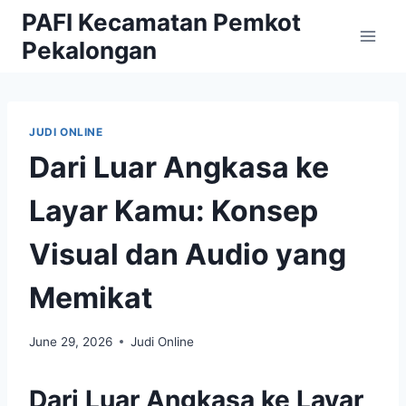
Skip
PAFI Kecamatan Pemkot
to
Pekalongan
content
JUDI ONLINE
Dari Luar Angkasa ke
Layar Kamu: Konsep
Visual dan Audio yang
Memikat
June 29, 2026
Judi Online
Dari Luar Angkasa ke Layar