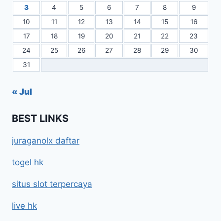
3
4
5
6
7
8
9
10
11
12
13
14
15
16
17
18
19
20
21
22
23
24
25
26
27
28
29
30
31
« Jul
BEST LINKS
juraganolx daftar
togel hk
situs slot terpercaya
live hk