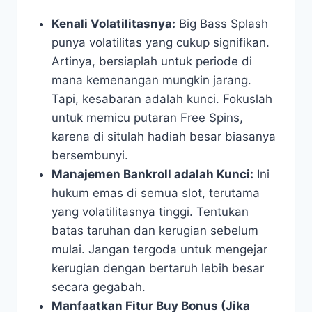
Kenali Volatilitasnya:
Big Bass Splash
punya volatilitas yang cukup signifikan.
Artinya, bersiaplah untuk periode di
mana kemenangan mungkin jarang.
Tapi, kesabaran adalah kunci. Fokuslah
untuk memicu putaran Free Spins,
karena di situlah hadiah besar biasanya
bersembunyi.
Manajemen Bankroll adalah Kunci:
Ini
hukum emas di semua slot, terutama
yang volatilitasnya tinggi. Tentukan
batas taruhan dan kerugian sebelum
mulai. Jangan tergoda untuk mengejar
kerugian dengan bertaruh lebih besar
secara gegabah.
Manfaatkan Fitur Buy Bonus (Jika