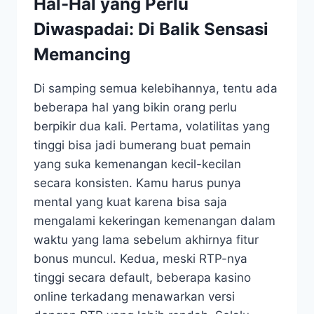
Hal-Hal yang Perlu
Diwaspadai: Di Balik Sensasi
Memancing
Di samping semua kelebihannya, tentu ada
beberapa hal yang bikin orang perlu
berpikir dua kali. Pertama, volatilitas yang
tinggi bisa jadi bumerang buat pemain
yang suka kemenangan kecil-kecilan
secara konsisten. Kamu harus punya
mental yang kuat karena bisa saja
mengalami kekeringan kemenangan dalam
waktu yang lama sebelum akhirnya fitur
bonus muncul. Kedua, meski RTP-nya
tinggi secara default, beberapa kasino
online terkadang menawarkan versi