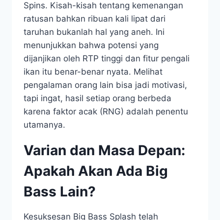
Spins. Kisah-kisah tentang kemenangan
ratusan bahkan ribuan kali lipat dari
taruhan bukanlah hal yang aneh. Ini
menunjukkan bahwa potensi yang
dijanjikan oleh RTP tinggi dan fitur pengali
ikan itu benar-benar nyata. Melihat
pengalaman orang lain bisa jadi motivasi,
tapi ingat, hasil setiap orang berbeda
karena faktor acak (RNG) adalah penentu
utamanya.
Varian dan Masa Depan:
Apakah Akan Ada Big
Bass Lain?
Kesuksesan Big Bass Splash telah