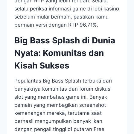
dengan RTP yang lebih rendah. Selalu,
selalu periksa informasi game di lobi kasino
sebelum mulai bermain, pastikan kamu
bermain versi dengan RTP 96.71%.
Big Bass Splash di Dunia
Nyata: Komunitas dan
Kisah Sukses
Popularitas Big Bass Splash terbukti dari
banyaknya komunitas dan forum diskusi
slot yang membahas game ini. Banyak
pemain yang membagikan screenshot
kemenangan mereka, terutama saat
berhasil mengumpulkan banyak ikan
dengan pengali tinggi di putaran Free