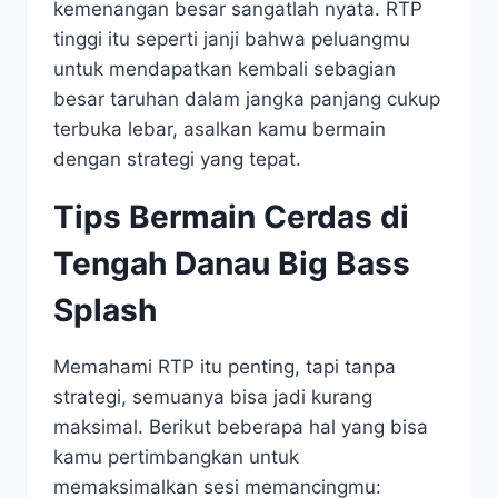
kemenangan besar sangatlah nyata. RTP
tinggi itu seperti janji bahwa peluangmu
untuk mendapatkan kembali sebagian
besar taruhan dalam jangka panjang cukup
terbuka lebar, asalkan kamu bermain
dengan strategi yang tepat.
Tips Bermain Cerdas di
Tengah Danau Big Bass
Splash
Memahami RTP itu penting, tapi tanpa
strategi, semuanya bisa jadi kurang
maksimal. Berikut beberapa hal yang bisa
kamu pertimbangkan untuk
memaksimalkan sesi memancingmu: