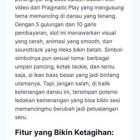
video dari Pragmatic Play yang mengusung
tema memancing di danau yang tenang.
Dengan 5 gulungan dan 10 garis
pembayaran, slot ini menawarkan visual
yang cerah, animasi yang smooth, dan
soundtrack yang rileks bikin betah. Simbol-
simbolnya pun sesuai tema: berbagai
umpan pancing, kotak tackle, dan tentu
saja, si ikan bass besar yang jadi bintang
utamanya. Tapi, jangan salah, di balik
ketenangan danau ini, tersimpan potensi
ledakan kemenangan yang bisa bikin sesi
memancingmu berubah jadi petualangan
seru.
Fitur yang Bikin Ketagihan: