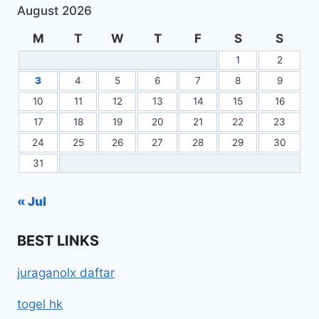
August 2026
M
T
W
T
F
S
S
1
2
3
4
5
6
7
8
9
10
11
12
13
14
15
16
17
18
19
20
21
22
23
24
25
26
27
28
29
30
31
« Jul
BEST LINKS
juraganolx daftar
togel hk