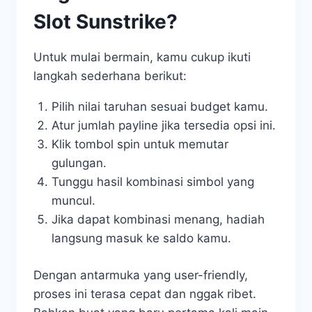
Slot Sunstrike?
Untuk mulai bermain, kamu cukup ikuti
langkah sederhana berikut:
Pilih nilai taruhan sesuai budget kamu.
Atur jumlah payline jika tersedia opsi ini.
Klik tombol spin untuk memutar
gulungan.
Tunggu hasil kombinasi simbol yang
muncul.
Jika dapat kombinasi menang, hadiah
langsung masuk ke saldo kamu.
Dengan antarmuka yang user-friendly,
proses ini terasa cepat dan nggak ribet.