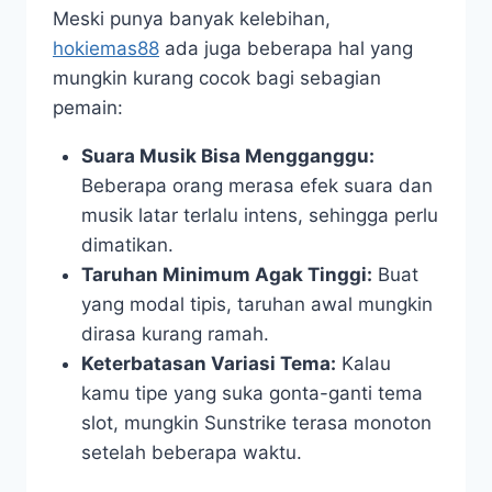
Meski punya banyak kelebihan,
hokiemas88
ada juga beberapa hal yang
mungkin kurang cocok bagi sebagian
pemain:
Suara Musik Bisa Mengganggu:
Beberapa orang merasa efek suara dan
musik latar terlalu intens, sehingga perlu
dimatikan.
Taruhan Minimum Agak Tinggi:
Buat
yang modal tipis, taruhan awal mungkin
dirasa kurang ramah.
Keterbatasan Variasi Tema:
Kalau
kamu tipe yang suka gonta-ganti tema
slot, mungkin Sunstrike terasa monoton
setelah beberapa waktu.