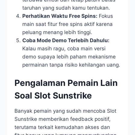
taruhan yang sudah kamu tentukan.
Perhatikan Waktu Free Spins:
Fokus
main saat fitur free spins aktif karena
peluang menang lebih tinggi.
Coba Mode Demo Terlebih Dahulu:
Kalau masih ragu, coba main versi
demo supaya lebih paham mekanisme
permainan tanpa risiko kehilangan uang.
Pengalaman Pemain Lain
Soal Slot Sunstrike
Banyak pemain yang sudah mencoba Slot
Sunstrike memberikan feedback positif,
terutama terkait kemudahan akses dan