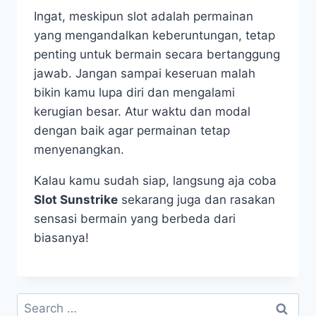
Ingat, meskipun slot adalah permainan
yang mengandalkan keberuntungan, tetap
penting untuk bermain secara bertanggung
jawab. Jangan sampai keseruan malah
bikin kamu lupa diri dan mengalami
kerugian besar. Atur waktu dan modal
dengan baik agar permainan tetap
menyenangkan.
Kalau kamu sudah siap, langsung aja coba
Slot Sunstrike
sekarang juga dan rasakan
sensasi bermain yang berbeda dari
biasanya!
Search