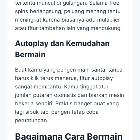
tertentu muncul di gulungan. Selama free
spins berlangsung, peluang menang tentu
meningkat karena biasanya ada multiplier
atau fitur tambahan lain yang mendukung.
Autoplay dan Kemudahan
Bermain
Buat kamu yang pengen main santai tanpa
harus klik terus menerus, fitur autoplay
sangat membantu. Kamu tinggal atur
jumlah putaran otomatis dan biarkan mesin
bekerja sendiri. Praktis banget buat yang
lagi sibuk tapi pengen tetap coba
peruntungan.
Bagaimana Cara Bermain