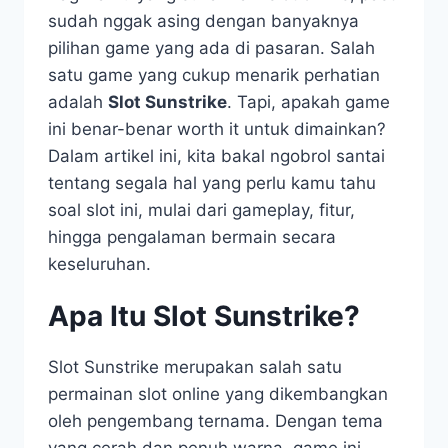
sudah nggak asing dengan banyaknya
pilihan game yang ada di pasaran. Salah
satu game yang cukup menarik perhatian
adalah
Slot Sunstrike
. Tapi, apakah game
ini benar-benar worth it untuk dimainkan?
Dalam artikel ini, kita bakal ngobrol santai
tentang segala hal yang perlu kamu tahu
soal slot ini, mulai dari gameplay, fitur,
hingga pengalaman bermain secara
keseluruhan.
Apa Itu Slot Sunstrike?
Slot Sunstrike merupakan salah satu
permainan slot online yang dikembangkan
oleh pengembang ternama. Dengan tema