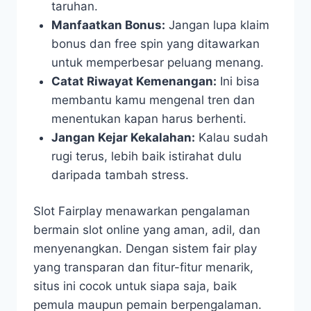
taruhan.
Manfaatkan Bonus:
Jangan lupa klaim
bonus dan free spin yang ditawarkan
untuk memperbesar peluang menang.
Catat Riwayat Kemenangan:
Ini bisa
membantu kamu mengenal tren dan
menentukan kapan harus berhenti.
Jangan Kejar Kekalahan:
Kalau sudah
rugi terus, lebih baik istirahat dulu
daripada tambah stress.
Slot Fairplay menawarkan pengalaman
bermain slot online yang aman, adil, dan
menyenangkan. Dengan sistem fair play
yang transparan dan fitur-fitur menarik,
situs ini cocok untuk siapa saja, baik
pemula maupun pemain berpengalaman.