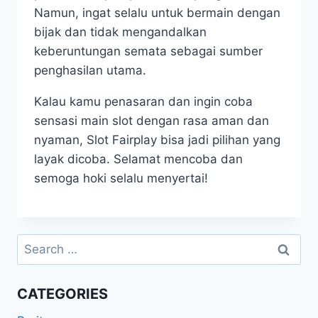
Namun, ingat selalu untuk bermain dengan
bijak dan tidak mengandalkan
keberuntungan semata sebagai sumber
penghasilan utama.
Kalau kamu penasaran dan ingin coba
sensasi main slot dengan rasa aman dan
nyaman, Slot Fairplay bisa jadi pilihan yang
layak dicoba. Selamat mencoba dan
semoga hoki selalu menyertai!
Search
for:
CATEGORIES