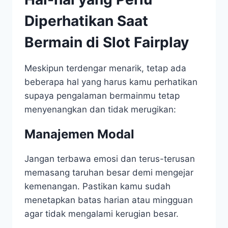
Diperhatikan Saat
Bermain di Slot Fairplay
Meskipun terdengar menarik, tetap ada
beberapa hal yang harus kamu perhatikan
supaya pengalaman bermainmu tetap
menyenangkan dan tidak merugikan:
Manajemen Modal
Jangan terbawa emosi dan terus-terusan
memasang taruhan besar demi mengejar
kemenangan. Pastikan kamu sudah
menetapkan batas harian atau mingguan
agar tidak mengalami kerugian besar.