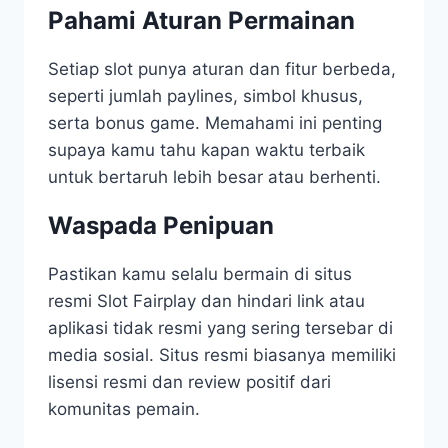
Pahami Aturan Permainan
Setiap slot punya aturan dan fitur berbeda,
seperti jumlah paylines, simbol khusus,
serta bonus game. Memahami ini penting
supaya kamu tahu kapan waktu terbaik
untuk bertaruh lebih besar atau berhenti.
Waspada Penipuan
Pastikan kamu selalu bermain di situs
resmi Slot Fairplay dan hindari link atau
aplikasi tidak resmi yang sering tersebar di
media sosial. Situs resmi biasanya memiliki
lisensi resmi dan review positif dari
komunitas pemain.