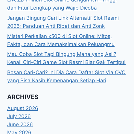
dan Fitur Lengkap yang Wajib Dicoba
Jangan Bingung Cari Link Alternatif Slot Resmi
2026: Panduan Anti Ribet dan Anti Zonk
Misteri Perkalian x500 di Slot Online: Mitos,
Fakta, dan Cara Memaksimalkan Peluangmu
Mau Coba Slot Tapi Bingung Mana yang Asli?
Kenali Ciri-Ciri Game Slot Resmi Biar Gak Tertipu!
Bosan Cari-Cari? Ini Dia Cara Daftar Slot Via OVO
yang Bisa Kasih Kemenangan Setiap Hari
ARCHIVES
August 2026
July 2026
June 2026
May 2026