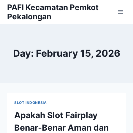
Skip
PAFI Kecamatan Pemkot
to
Pekalongan
content
Day: February 15, 2026
SLOT INDONESIA
Apakah Slot Fairplay
Benar-Benar Aman dan