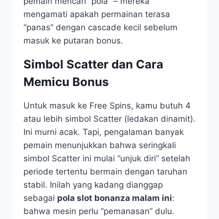
pemain mencari “pola” – mereka
mengamati apakah permainan terasa
“panas” dengan cascade kecil sebelum
masuk ke putaran bonus.
Simbol Scatter dan Cara
Memicu Bonus
Untuk masuk ke Free Spins, kamu butuh 4
atau lebih simbol Scatter (ledakan dinamit).
Ini murni acak. Tapi, pengalaman banyak
pemain menunjukkan bahwa seringkali
simbol Scatter ini mulai “unjuk diri” setelah
periode tertentu bermain dengan taruhan
stabil. Inilah yang kadang dianggap
sebagai
pola slot bonanza malam ini
:
bahwa mesin perlu “pemanasan” dulu.