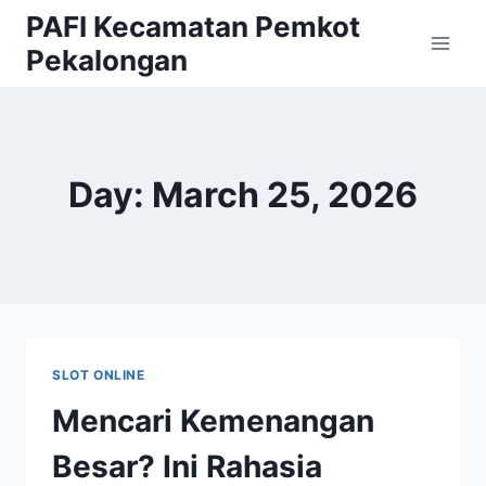
Skip
PAFI Kecamatan Pemkot
to
Pekalongan
content
Day: March 25, 2026
SLOT ONLINE
Mencari Kemenangan
Besar? Ini Rahasia