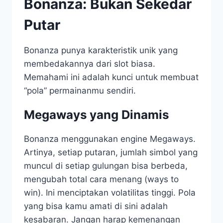
Bonanza: Bukan Sekedar
Putar
Bonanza punya karakteristik unik yang
membedakannya dari slot biasa.
Memahami ini adalah kunci untuk membuat
“pola” permainanmu sendiri.
Megaways yang Dinamis
Bonanza menggunakan engine Megaways.
Artinya, setiap putaran, jumlah simbol yang
muncul di setiap gulungan bisa berbeda,
mengubah total cara menang (ways to
win). Ini menciptakan volatilitas tinggi. Pola
yang bisa kamu amati di sini adalah
kesabaran. Jangan harap kemenangan