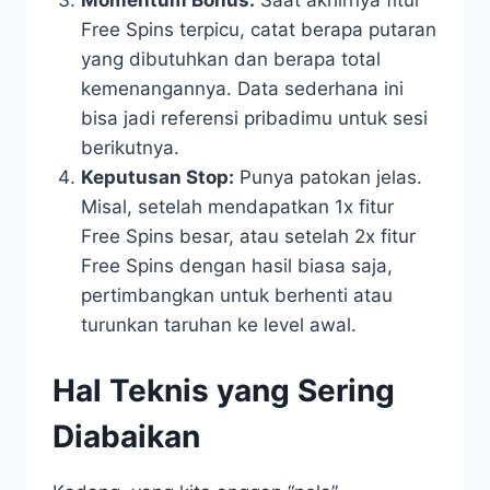
Free Spins terpicu, catat berapa putaran
yang dibutuhkan dan berapa total
kemenangannya. Data sederhana ini
bisa jadi referensi pribadimu untuk sesi
berikutnya.
Keputusan Stop:
Punya patokan jelas.
Misal, setelah mendapatkan 1x fitur
Free Spins besar, atau setelah 2x fitur
Free Spins dengan hasil biasa saja,
pertimbangkan untuk berhenti atau
turunkan taruhan ke level awal.
Hal Teknis yang Sering
Diabaikan