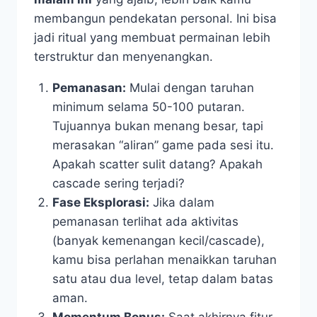
membangun pendekatan personal. Ini bisa
jadi ritual yang membuat permainan lebih
terstruktur dan menyenangkan.
Pemanasan:
Mulai dengan taruhan
minimum selama 50-100 putaran.
Tujuannya bukan menang besar, tapi
merasakan “aliran” game pada sesi itu.
Apakah scatter sulit datang? Apakah
cascade sering terjadi?
Fase Eksplorasi:
Jika dalam
pemanasan terlihat ada aktivitas
(banyak kemenangan kecil/cascade),
kamu bisa perlahan menaikkan taruhan
satu atau dua level, tetap dalam batas
aman.
Momentum Bonus:
Saat akhirnya fitur