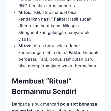
RNG berjalan terus menerus.
Mitos:
“Klik stop manual bisa
kendalikan hasil.”
Fakta:
Hasil sudah
ditentukan saat kamu klik spin.
Menghentikan gulungan hanya efek
visual.
Mitos:
“Akun baru selalu dapat
kemenangan lebih dulu.”
Fakta:
Ini tidak
berdasar. Tapi, bonus sambutan baru
bisa memperpanjang waktu bermainmu.
Membuat “Ritual”
Bermainmu Sendiri
Daripada sibuk mencari
pola slot bonanza
malam ini
yang ajaib, lebih baik kamu