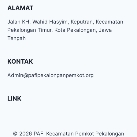
ALAMAT
Jalan KH. Wahid Hasyim, Keputran, Kecamatan
Pekalongan Timur, Kota Pekalongan, Jawa
Tengah
KONTAK
Admin@pafipekalonganpemkot.org
LINK
© 2026 PAFI Kecamatan Pemkot Pekalongan