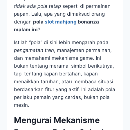
tidak ada pola tetap
seperti di permainan
papan. Lalu, apa yang dimaksud orang
dengan
pola
slot mahjong
bonanza
malam ini
?
Istilah “pola” di sini lebih mengarah pada
pengamatan tren
, manajemen permainan,
dan memahami mekanisme game. Ini
bukan tentang meramal simbol berikutnya,
tapi tentang kapan bertahan, kapan
menaikkan taruhan, atau membaca situasi
berdasarkan fitur yang aktif. Ini adalah pola
perilaku pemain yang cerdas, bukan pola
mesin.
Mengurai Mekanisme