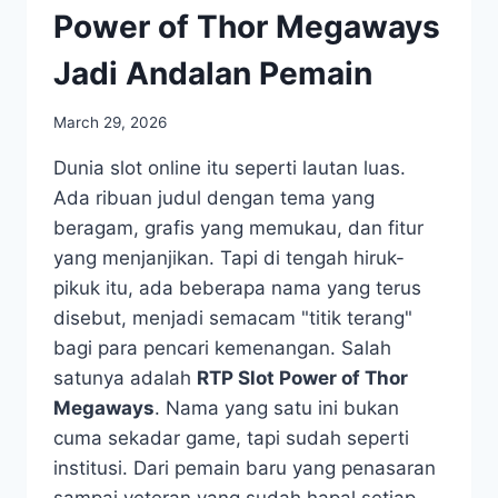
Power of Thor Megaways
Jadi Andalan Pemain
March 29, 2026
Dunia slot online itu seperti lautan luas.
Ada ribuan judul dengan tema yang
beragam, grafis yang memukau, dan fitur
yang menjanjikan. Tapi di tengah hiruk-
pikuk itu, ada beberapa nama yang terus
disebut, menjadi semacam "titik terang"
bagi para pencari kemenangan. Salah
satunya adalah
RTP Slot Power of Thor
Megaways
. Nama yang satu ini bukan
cuma sekadar game, tapi sudah seperti
institusi. Dari pemain baru yang penasaran