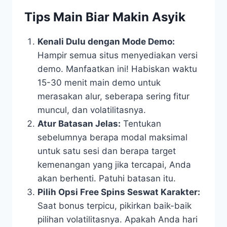
Tips Main Biar Makin Asyik
Kenali Dulu dengan Mode Demo:
Hampir semua situs menyediakan versi
demo. Manfaatkan ini! Habiskan waktu
15-30 menit main demo untuk
merasakan alur, seberapa sering fitur
muncul, dan volatilitasnya.
Atur Batasan Jelas:
Tentukan
sebelumnya berapa modal maksimal
untuk satu sesi dan berapa target
kemenangan yang jika tercapai, Anda
akan berhenti. Patuhi batasan itu.
Pilih Opsi Free Spins Seswat Karakter:
Saat bonus terpicu, pikirkan baik-baik
pilihan volatilitasnya. Apakah Anda hari