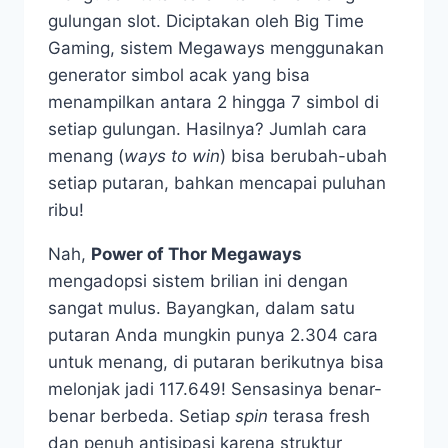
gulungan slot. Diciptakan oleh Big Time
Gaming, sistem Megaways menggunakan
generator simbol acak yang bisa
menampilkan antara 2 hingga 7 simbol di
setiap gulungan. Hasilnya? Jumlah cara
menang (
ways to win
) bisa berubah-ubah
setiap putaran, bahkan mencapai puluhan
ribu!
Nah,
Power of Thor Megaways
mengadopsi sistem brilian ini dengan
sangat mulus. Bayangkan, dalam satu
putaran Anda mungkin punya 2.304 cara
untuk menang, di putaran berikutnya bisa
melonjak jadi 117.649! Sensasinya benar-
benar berbeda. Setiap
spin
terasa fresh
dan penuh antisipasi karena struktur