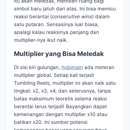
itu akan meledak, memberi ruang bagi
simbol baru jatuh dari atas. Ini bisa memicu
reaksi berantai (
consecutive wins
) dalam
satu putaran. Sensasinya luar biasa,
apalagi kalau reaksinya panjang dan
multiplier-nya ikut naik.
Multiplier yang Bisa Meledak
Di sisi kiri gulungan,
hobimain
ada meteran
multiplier global. Setiap kali terjadi
Tumbling Reels, multiplier ini akan naik satu
tingkat: x2, x3, x4, dan seterusnya, tanpa
batas maksimum teoretis selama reaksi
berantai terus terjadi! Bayangkan dapat
kemenangan dengan multiplier x10 atau
bahkan x20. Ini sumber potensi