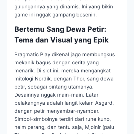
gulungannya yang dinamis. Ini yang bikin
game ini nggak gampang bosenin.
Bertemu Sang Dewa Petir:
Tema dan Visual yang Epik
Pragmatic Play dikenal jago membungkus
mekanik bagus dengan cerita yang
menarik. Di slot ini, mereka mengangkat
mitologi Nordik, dengan Thor, sang dewa
petir, sebagai bintang utamanya.
Desainnya nggak main-main. Latar
belakangnya adalah langit kelam Asgard,
dengan petir menyambar-nyambar.
Simbol-simbolnya terdiri dari rune kuno,
helm perang, dan tentu saja, Mjolnir (palu