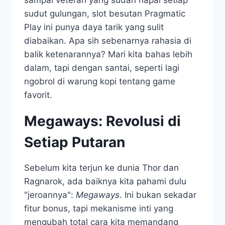
sampai veteran yang sudah hapal setiap
sudut gulungan, slot besutan Pragmatic
Play ini punya daya tarik yang sulit
diabaikan. Apa sih sebenarnya rahasia di
balik ketenarannya? Mari kita bahas lebih
dalam, tapi dengan santai, seperti lagi
ngobrol di warung kopi tentang game
favorit.
Megaways: Revolusi di
Setiap Putaran
Sebelum kita terjun ke dunia Thor dan
Ragnarok, ada baiknya kita pahami dulu
"jeroannya":
Megaways
. Ini bukan sekadar
fitur bonus, tapi mekanisme inti yang
mengubah total cara kita memandang