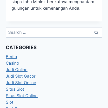
siapa tahu Mjolnir berikutnya menghantam
gulungan untuk kemenangan Anda.
Search
for:
CATEGORIES
Berita
Casino
Judi Online
Judi Slot Gacor
Judi Slot Online
Situs Slot
Situs Slot Online
Slot