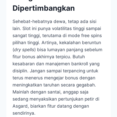
Dipertimbangkan
Sehebat-hebatnya dewa, tetap ada sisi
lain. Slot ini punya volatilitas tinggi sampai
sangat tinggi, terutama di mode free spins
pilihan tinggi. Artinya, kekalahan beruntun
(
dry spells
) bisa lumayan panjang sebelum
fitur bonus akhirnya terpicu. Butuh
kesabaran dan manajemen bankroll yang
disiplin. Jangan sampai terpancing untuk
terus menerus mengejar bonus dengan
meningkatkan taruhan secara gegabah.
Mainlah dengan santai, anggap saja
sedang menyaksikan pertunjukan petir di
Asgard, biarkan fitur datang dengan
sendirinya.