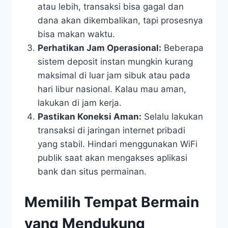
atau lebih, transaksi bisa gagal dan
dana akan dikembalikan, tapi prosesnya
bisa makan waktu.
Perhatikan Jam Operasional:
Beberapa
sistem deposit instan mungkin kurang
maksimal di luar jam sibuk atau pada
hari libur nasional. Kalau mau aman,
lakukan di jam kerja.
Pastikan Koneksi Aman:
Selalu lakukan
transaksi di jaringan internet pribadi
yang stabil. Hindari menggunakan WiFi
publik saat akan mengakses aplikasi
bank dan situs permainan.
Memilih Tempat Bermain
yang Mendukung