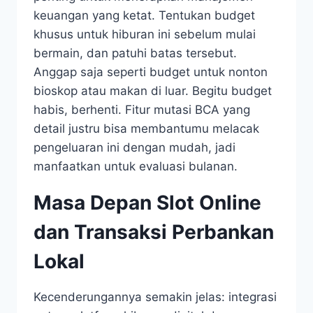
keuangan yang ketat. Tentukan budget
khusus untuk hiburan ini sebelum mulai
bermain, dan patuhi batas tersebut.
Anggap saja seperti budget untuk nonton
bioskop atau makan di luar. Begitu budget
habis, berhenti. Fitur mutasi BCA yang
detail justru bisa membantumu melacak
pengeluaran ini dengan mudah, jadi
manfaatkan untuk evaluasi bulanan.
Masa Depan Slot Online
dan Transaksi Perbankan
Lokal
Kecenderungannya semakin jelas: integrasi