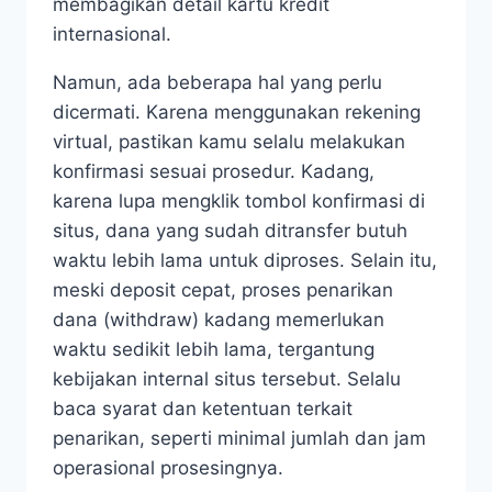
membagikan detail kartu kredit
internasional.
Namun, ada beberapa hal yang perlu
dicermati. Karena menggunakan rekening
virtual, pastikan kamu selalu melakukan
konfirmasi sesuai prosedur. Kadang,
karena lupa mengklik tombol konfirmasi di
situs, dana yang sudah ditransfer butuh
waktu lebih lama untuk diproses. Selain itu,
meski deposit cepat, proses penarikan
dana (withdraw) kadang memerlukan
waktu sedikit lebih lama, tergantung
kebijakan internal situs tersebut. Selalu
baca syarat dan ketentuan terkait
penarikan, seperti minimal jumlah dan jam
operasional prosesingnya.