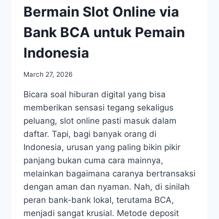
Bermain Slot Online via
Bank BCA untuk Pemain
Indonesia
March 27, 2026
Bicara soal hiburan digital yang bisa
memberikan sensasi tegang sekaligus
peluang, slot online pasti masuk dalam
daftar. Tapi, bagi banyak orang di
Indonesia, urusan yang paling bikin pikir
panjang bukan cuma cara mainnya,
melainkan bagaimana caranya bertransaksi
dengan aman dan nyaman. Nah, di sinilah
peran bank-bank lokal, terutama BCA,
menjadi sangat krusial. Metode deposit