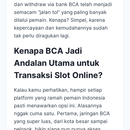
dan withdraw via bank BCA telah menjadi
semacam “jalan tol” yang paling banyak
dilalui pemain. Kenapa? Simpel, karena
kepercayaan dan kemudahannya sudah
tak perlu diragukan lagi.
Kenapa BCA Jadi
Andalan Utama untuk
Transaksi Slot Online?
Kalau kamu perhatikan, hampir setiap
platform yang ramah pemain Indonesia
pasti menawarkan opsi ini. Alasannya
nggak cuma satu. Pertama, jaringan BCA
yang super luas, dari kota besar sampai
pelosok, bikin siapa pun punya akses.