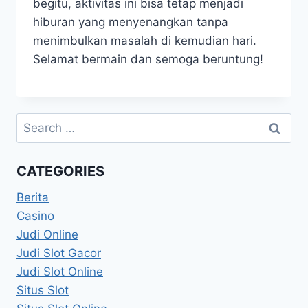
begitu, aktivitas ini bisa tetap menjadi
hiburan yang menyenangkan tanpa
menimbulkan masalah di kemudian hari.
Selamat bermain dan semoga beruntung!
Search
for:
CATEGORIES
Berita
Casino
Judi Online
Judi Slot Gacor
Judi Slot Online
Situs Slot